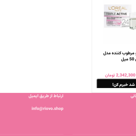
و مرطوب کننده مدل
ل
2,342,300
تومان
شد خبرم کن!
نی
ارتباط از طریق ایمیل
info@riovo.shop