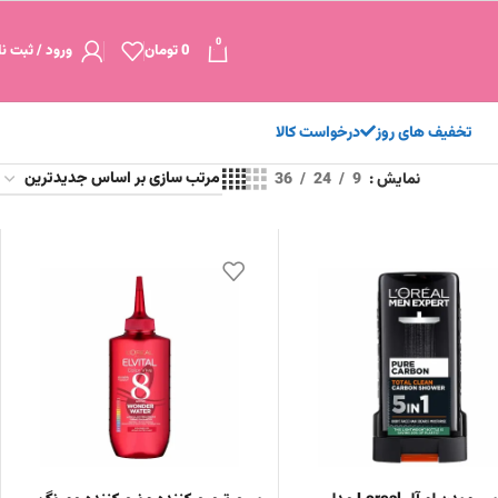
0
0
تومان
ورود / ثبت نا
تخفیف های روز
درخواست کالا
نمایش
9
24
36