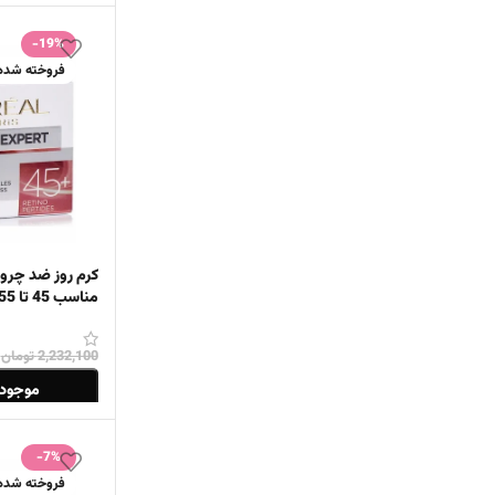
اطلاعات بیشتر
-19%
فروخته شده
کرم روز ضد چروک
مناسب 45 تا 55 سال 50 میل
2,232,100
تومان
موجود 
اطلاعات بیشتر
-7%
فروخته شده