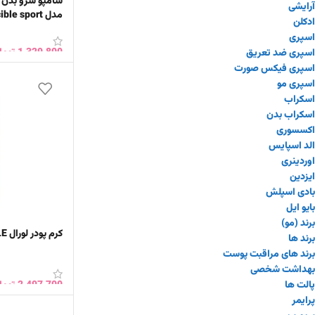
اسپری
مدل invincible sport
اسپری ضد تعریق
اسپری فیکس صورت
1,329,800
توما
اسپری مو
اسکراب
افزودن به سبد 
اسکراب بدن
اکسسوری
الد اسپایس
اوردینری
ایزدین
بادی اسپلش
بایو ایل
برند (مو)
برند ها
برند های مراقبت پوست
کرم پودر لورال INFAILLIBLE
بهداشت شخصی
پالت ها
پرایمر
2,497,700
توما
پریورین
پک ها
انتخاب گزینه ها