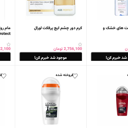
وست های خشک و
کرم دور چشم ایج پرفکت لورال
rotect
ن
2,756,100
تومان
2,100
شد خبرم کن!
موجود شد خبرم کن!
اطلاعات بیشتر
اطلاع
فروخته شده
فر