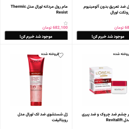
ل ضد تعریق بدون آلومینیوم
مام رول مردانه لورال مدل Thermic
وتکت لورال
Resist
68
تومان
682,100
تومان
موجود شد خبرم کن!
موجود شد خبرم کن!
ات بیشتر
اطلاعات بیشتر
وخته شده
فروخته شده
ر چشم ضد چروک و ضد پیری
ژل شستشوی ضد لک لورال مدل
Revital
رویتالیفت