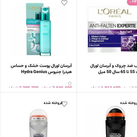
-19
 ضد چروک و آبرسان لورال
آبرسان لورال پوست خشک و حساس
 میل
هیدرا جنیوس Hydra Genius
1,812,600
تومان
2,946,400
تومان
–
3,395,200
تومان
2,
تومان
ن به سبد خرید
انتخاب گزینه ها
وخته شده
فروخته شده