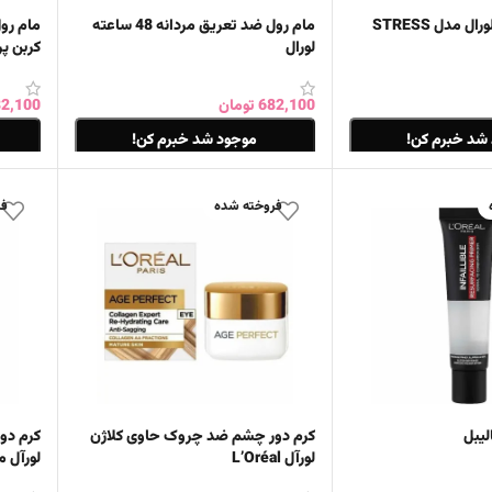
مام رول مردانه لورال مدل STRESS
مام رول ضد تعریق مردانه 48 ساعته
مام رو
لورال
کربن پر
682,100
تومان
2,100
شد خبرم کن!
موجود شد خبرم کن!
اطلاعات بیشتر
اطلاع
فروخته شده
فر
الیبل
کرم دور چشم ضد چروک حاوی کلاژن
کرم دو
لورآل L’Oréal
لورآل مدل ift