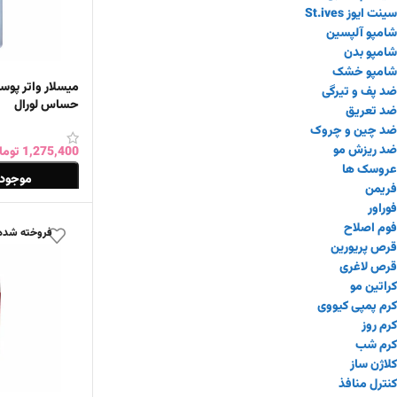
شامپو بدن
شامپو خشک
ضد پف و تیرگی
ضد تعریق
میسلار واتر پ
ضد چین و چروک
حساس لورال
ضد ریزش مو
عروسک ها
فریمن
1,275,400
توما
فوراور
موجود 
فوم اصلاح
قرص پریورین
اطلاعات بیشتر
قرص لاغری
فروخته شده
کراتین مو
کرم پمپی کیووی
کرم روز
کرم شب
کلاژن ساز
کنترل منافذ
کوزارکس
کیت ها