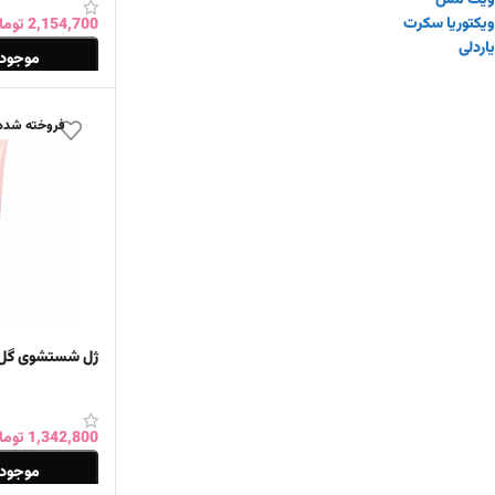
یاردلی
2,154,700
توما
موجود 
اطلاعات بیشتر
فروخته شده
ژل شستشوی گل ر
1,342,800
توما
موجود 