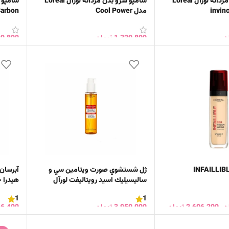
شامپو سرو بدن مردانه لورآل Loreal
شامپو سرو بدن مردانه لورآل Loreal
مدل Cool Power
Carbon
ن
1,329,800
تومان
29,800
خرید
افزودن به سبد خرید
افزود
ژل شستشوي صورت ويتامين سي و
آبرسان
ساليسيليك اسيد رويتاليفت لورآل
هیدرا جنیوس
1
1
ن
–
2,606,200
تومان
3,950,000
تومان
46,400
افزودن به سبد خرید
انتخا