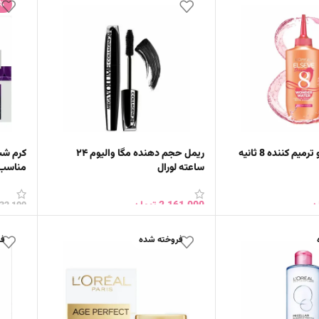
%
سرم مو آبرسان و ترمیم كننده 8 ثانیه
ریمل حجم دهنده مگا والیوم ۲۴
کرم شب
ساعته لورال
مناسب 55 تا 65 سال 50
ن
2,161,000
تومان
232,100
خرید
افزودن به سبد خرید
افزود
فروخته شده
فر