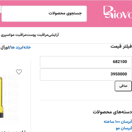
آرایشی
مراقبت پوست
مراقبت مو
اسپری و
فیلتر قیمت
خانه
برند ها
اورآل L"Oreal
قيمت:
682,100 تومان
—
3,950,000 تومان
صافی
دسته‌های محصولات
آبرسان ۱۰۰ ساعته
آبرسان مو
آرایشی
ادکلن