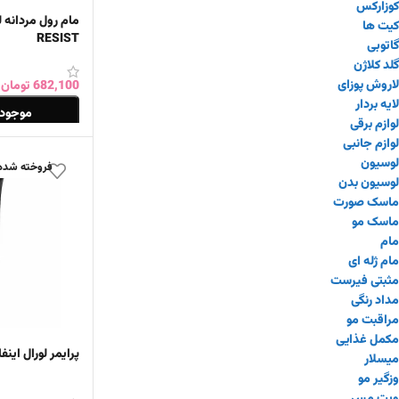
گاتوبی
گلد کلاژن
RESIST
لاروش پوزای
لایه بردار
لوازم برقی
682,100
تومان
لوازم جانبی
موجود 
لوسیون
لوسیون بدن
اطلاعات بیشتر
ماسک صورت
فروخته شده
ماسک مو
مام
مام ژله ای
مثبتی فیرست
مداد رنگی
مراقبت مو
مکمل غذایی
میسلار
وزگیر مو
پرایمر لورال اینف
ویت مس
ویکتوریا سکرت