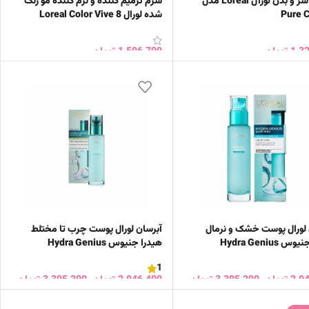
شامپو سر و بدن لورآل Loreal مدل
سرم ترمیم کننده و نرم کننده مو رنگ
Pure 
شده لورال Loreal Color Vive 8
Wonder Water
1,3
تومان
1,596,700
تومان
ن به سبد خرید
افزودن به سبد خرید
 لورال پوست خشک و نرمال
آبرسان لورال پوست چرب تا مختلط
 Hydra Genius
هیدرا جنیوس Hydra Genius
1
2,9
تومان
–
3,395,200
تومان
2,946,400
تومان
–
3,395,200
تومان
ب گزینه ها
انتخاب گزینه ها