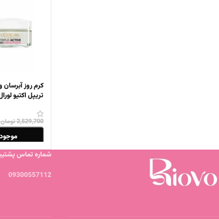
کرم روز آبرسان 
تریپل اکتیو لورال 50 می
2,529,700
تومان
موجود 
شماره تماس پشتیبا
اطلاعات بیشتر
09300557112