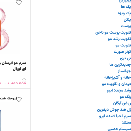
پک ویژه
پنتن
پوست
تقویت پوست مو ناخن
تقویت رشد مو
تقویت مو
تونر صورت
تی تری
جدیدترین ها
جوانساز
خانه و آشپزخانه
ای لورآل
درمان و تقویت مو
رشد مجدد ابرو
رنگ مو
1,483,500
توما
روغن آرگان
افزودن به سبد 
ژل ضد جوش دیفرین
فروخته شده
سرم احیا کننده ابرو
سنتلا
سیستم عصبی
سینت ایوز St.ives
شامپو آلپسین