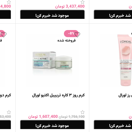
ن
3,437,400
تومان
24,800
شد خبرم کن!
موجود شد خبرم کن!
اطلاعات بیشتر
اطلاع
%
-8%
فروخته شده
فر
ز لورال
کرم روز ۳ کاره تریپیل اکتیو لورال
کرم دور
ن
1,607,400
تومان
1,756,100
تومان
553,400
شد خبرم کن!
موجود شد خبرم کن!