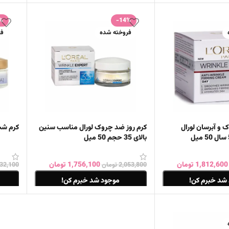
اطلاعات بیشتر
اطلاع
%
-14%
فروخته شده
فر
 و آبرسان لورال
کرم روز ضد چروک لورال مناسب سنین
کرم شب
بالای 35 حجم 50 میل
1,812,600
تومان
1,756,100
تومان
2,053,800
تومان
232,100
شد خبرم کن!
موجود شد خبرم کن!
اطلاعات بیشتر
اطلاع