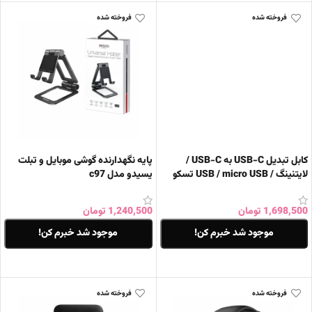
فروخته شده
فروخته شده
کابل تبدیل USB-C به USB-C /
پایه نگهدارنده گوشی موبایل و تبلت
لایتنینگ / USB / micro USB تسکو
یسیدو مدل c97
مدل TCRA 1500 طول 0.22 متر
1,698,500
تومان
1,240,500
تومان
موجود شد خبرم کن!
موجود شد خبرم کن!
اطلاعات بیشتر
اطلاعات بیشتر
فروخته شده
فروخته شده