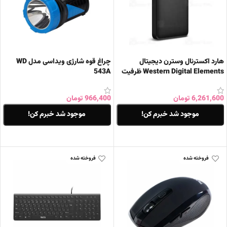
هارد اکسترنال وسترن دیجیتال
چراغ قوه شارژی ویداسی مدل WD
Western Digital Elements ظرفیت
543A
1 ترابایت
6,261,600
تومان
966,400
تومان
موجود شد خبرم کن!
موجود شد خبرم کن!
اطلاعات بیشتر
اطلاعات بیشتر
فروخته شده
فروخته شده