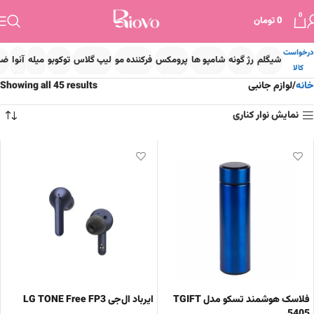
0
0
تومان
درخواست
شیگلم
رژ گونه
شامپو ها
پرومکس
فرکننده مو
لیپ گلاس
توکوبو
میله
آنوا
ضد
کالا
خانه
لوازم جانبی
Showing all 45 results
نمایش نوار کناری
فلاسک هوشمند تسکو مدل TGIFT
ایرباد ال‌جی LG TONE Free FP3
5405