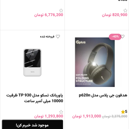
820,900
تومان
6,776,200
تومان
انتخاب گزینه ها
افزودن به سبد خرید
-43%
فروخته شده
هدفون جی پلاس مدل p620n
پاوربانک تسکو مدل TP 930 ظرفیت
10000 میلی آمپر ساعت
5
1,913,000
تومان
1,293,800
تومان
3,375,000
تومان
افزودن به سبد خرید
موجود شد خبرم کن!