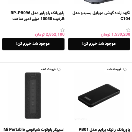
نگهدارنده گوشی موبایل یسیدو مدل
پاوربانک راوپاور مدل RP-PB096
C104
ظرفیت 10050 میلی آمپر ساعت
1,530,200
تومان
2,852,100
تومان
موجود شد خبرم کن!
موجود شد خبرم کن!
اطلاعات بیشتر
اطلاعات بیشتر
فروخته شده
فروخته شده
پاوربانک رانیک پرایم مدل PB01
اسپیکر بلوتوث شیائومی Mi Portable