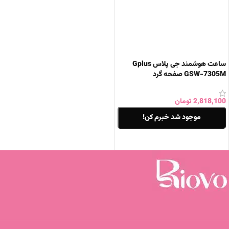
ساعت هوشمند جی پلاس Gplus
GSW-7305M صفحه گرد
2,818,100
تومان
موجود شد خبرم کن!
اطلاعات بیشتر