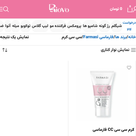
0
0
تومان
درخواست
شیگلم
رژ گونه
شامپو ها
پرومکس
فرکننده مو
لیپ گلاس
توکوبو
میله
آنوا
ضد
کالا
خانه
برند ها
فارماسی Farmasi
سی سی کرم
نمایش یک نتیجه
نمایش نوار کناری
کرم سی سی CC فارماسی