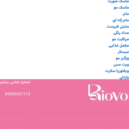
ماسک صورت
ماسک مو
مام
مام ژله ای
مثبتی فیرست
مداد رنگی
مراقبت مو
مکمل غذایی
میسلار
وزگیر مو
ویت مس
ویکتوریا سکرت
یاردلی
شماره تماس پشتیبا
09300557112