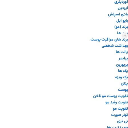
اوردینری
ایزدین
بادی اسپلش
بایو ایل
برند (مو)
برند ها
برند های مراقبت پوست
بهداشت شخصی
پالت ها
پرایمر
پریورین
پک ها
پک ویژه
پنتن
پوست
تقویت پوست مو ناخن
تقویت رشد مو
تقویت مو
تونر صورت
تی تری
جدیدترین ها