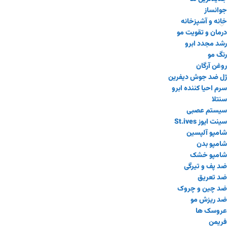
جوانساز
خانه و آشپزخانه
درمان و تقویت مو
رشد مجدد ابرو
رنگ مو
روغن آرگان
ژل ضد جوش دیفرین
سرم احیا کننده ابرو
سنتلا
سیستم عصبی
سینت ایوز St.ives
شامپو آلپسین
شامپو بدن
شامپو خشک
ضد پف و تیرگی
ضد تعریق
ضد چین و چروک
ضد ریزش مو
عروسک ها
فریمن