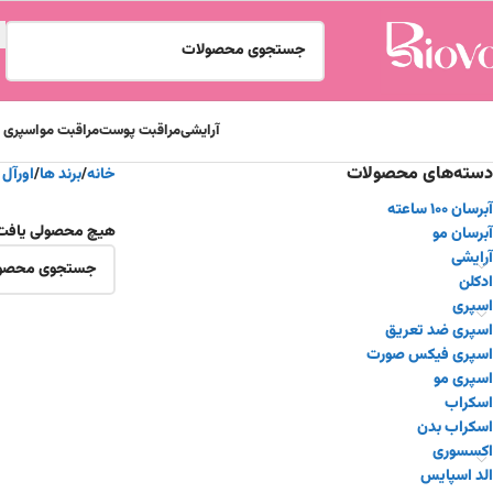
آرایشی
مراقبت پوست
مراقبت مو
اسپری و
دسته‌های محصولات
خانه
برند ها
اورآل L"Oreal
آبرسان ۱۰۰ ساعته
هیچ محصولی یافت
آبرسان مو
آرایشی
ادکلن
اسپری
اسپری ضد تعریق
اسپری فیکس صورت
اسپری مو
اسکراب
اسکراب بدن
اکسسوری
الد اسپایس