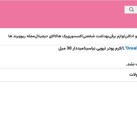
 ادکلن
لوازم برقی
بهداشت شخصی
اکسسوری
پک ها
کالای دیجیتال
مجله ریوو
برند ها
کرم پودر تیوپی نیاسینامیددار 30 میل
 نشد.