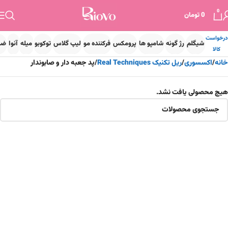
0
0
تومان
درخواست
شیگلم
رژ گونه
شامپو ها
پرومکس
فرکننده مو
لیپ گلاس
توکوبو
میله
آنوا
ضد
کالا
خانه
اکسسوری
ریل تکنیک Real Techniques
پد جعبه دار و صابوندار
هیچ محصولی یافت نشد.