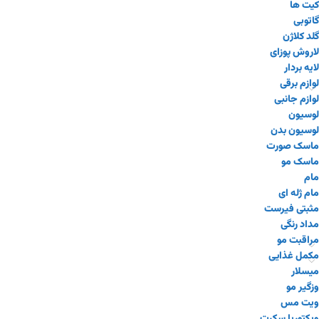
کیت ها
گاتوبی
گلد کلاژن
لاروش پوزای
لایه بردار
لوازم برقی
لوازم جانبی
لوسیون
لوسیون بدن
ماسک صورت
ماسک مو
مام
مام ژله ای
مثبتی فیرست
مداد رنگی
مراقبت مو
مکمل غذایی
میسلار
وزگیر مو
ویت مس