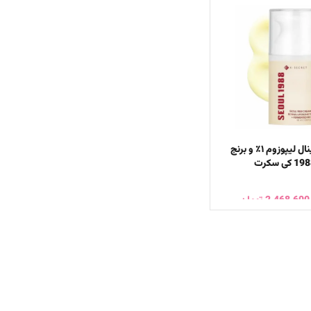
کرم ضد پیری رتینال لیپوزوم ۱٪ و برنج
2,468,600
تومان
خرید