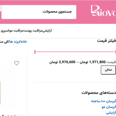
آرایشی
مراقبت پوست
مراقبت مو
اسپری و
فیلتر قیمت
خانه
برند ها
کی س
قيمت:
1,971,800 تومان
—
3,976,600 تومان
صافی
دسته‌های محصولات
آبرسان ۱۰۰ ساعته
آبرسان مو
آرایشی