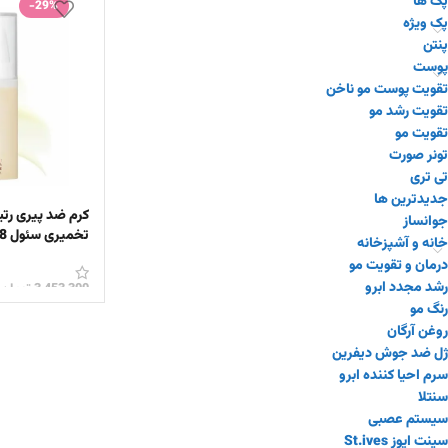
پک ها
-29%
پک ویژه
پنتن
پوست
تقویت پوست مو ناخن
تقویت رشد مو
تقویت مو
تونر صورت
تی تری
جدیدترین ها
جوانساز
تخمیری سئول 1988 کی سکرت
خانه و آشپزخانه
درمان و تقویت مو
رشد مجدد ابرو
3,453,300
تومان
رنگ مو
افزودن به سبد 
روغن آرگان
ژل ضد جوش دیفرین
سرم احیا کننده ابرو
سنتلا
سیستم عصبی
سینت ایوز St.ives