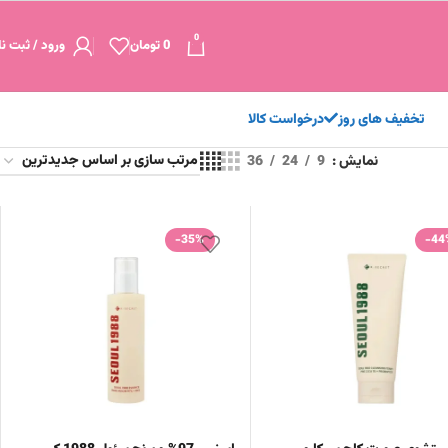
0
0
تومان
ورود / ثبت نا
تخفیف های روز
درخواست کالا
نمایش
9
24
36
-35%
-44