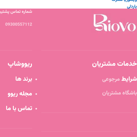
ویکتوریا سکرت
یاردلی
شماره تماس پشتیبا
09300557112
خدمات مشتریان
ریووشاپ
شرایط
برند ها
مرجوعی
باشگاه مشتریان
مجله ریوو
تماس با ما