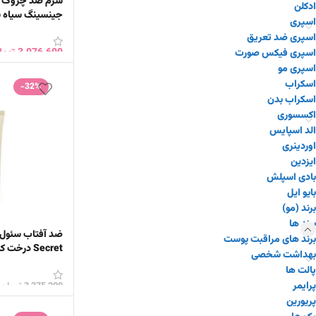
سرم ضد چروک رت
ادکلن
جینسینگ سیاه سئول 1988
اسپری
اسپری ضد تعریق
3,976,600
توما
اسپری فیکس صورت
اسپری مو
افزودن به سبد 
اسکراب
-32%
اسکراب بدن
اکسسوری
الد اسپایس
اوردینری
ایزدین
بادی اسپلش
بایو ایل
برند (مو)
برند ها
برند های مراقبت پوست
Secret درخت کاج و سرامید
بهداشت شخصی
پالت ها
پرایمر
3,275,200
تومان
پریورین
افزودن به سبد 