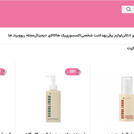
 ادکلن
لوازم برقی
بهداشت شخصی
اکسسوری
پک ها
کالای دیجیتال
مجله ریوو
برند ها
کرت
%
-35%