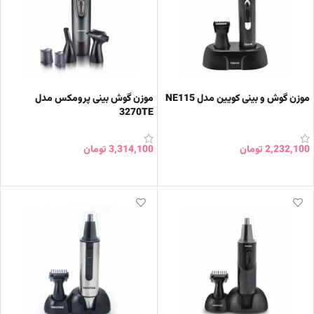
موزن گوش و بینی کویین مدل NE115
موزن گوش بینی پرومکس مدل
3270TE
2,232,100
تومان
3,314,100
تومان
افزودن به سبد خرید
افزودن به سبد خرید