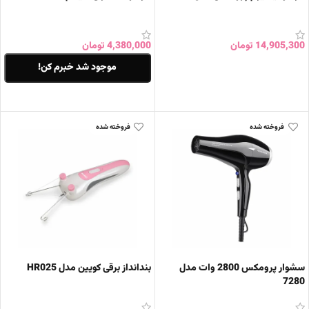
14,905,300
تومان
4,380,000
تومان
افزودن به سبد خرید
موجود شد خبرم کن!
اطلاعات بیشتر
فروخته شده
فروخته شده
سشوار پرومکس 2800 وات مدل
بندانداز برقی کویین مدل HR025
7280