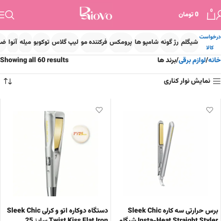
0
0
تومان
درخواست
شیگلم
رژ گونه
شامپو ها
پرومکس
فرکننده مو
لیپ گلاس
توکوبو
میله
آنوا
ضد
کالا
خانه
لوازم برقی
برند ها
Showing all 60 results
نمایش نوار کناری
برس حرارتی سه کاره Sleek Chic
دستگاه دوکاره اتو و کرلی Sleek Chic
Insta-Heat Straight Styler شیگلم
Twist Kiss Flat Iron سایز 25