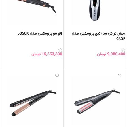
ریش تراش سه تیغ پرومکس مدل
اتو مو پرومکس مدل 5858K
9632
9,980,400
تومان
15,553,300
تومان
افزودن به سبد خرید
افزودن به سبد خرید