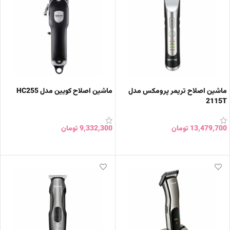
ماشین اصلاح تریمر پرومکس مدل
ماشین اصلاح کویین مدل HC255
2115T
13,479,700
تومان
9,332,300
تومان
افزودن به سبد خرید
افزودن به سبد خرید