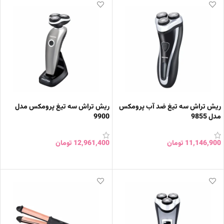
ریش تراش سه تیغ ضد آب پرومکس
ریش تراش سه تیغ پرومکس مدل
مدل 9855
9900
11,146,900
تومان
12,961,400
تومان
افزودن به سبد خرید
افزودن به سبد خرید