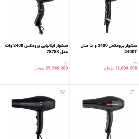
سشوار پرومکس 2400 وات مدل
سشوار ایتالیایی پرومکس 2400 وات
2400T
مدل 7878K
12,804,200
تومان
25,740,200
تومان
افزودن به سبد خرید
افزودن به سبد خرید