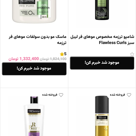
شامپو ترزمه مخصوص موهای فر لیبل
ماسک مو بدون سولفات موهای فر
سبز Flawless Curls
ترزمه
5
1,332,400
تومان
1,824,100
تومان
موجود شد خبرم کن!
موجود شد خبرم کن!
اطلاعات بیشتر
اطلاعات بیشتر
فروخته شده
فروخته شده