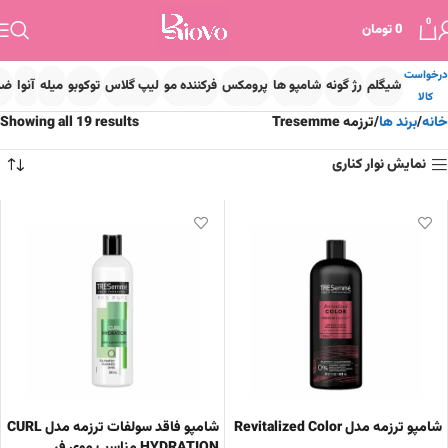
0
0
تومان
درخواست
شیگلم
رژ گونه
شامپو ها
پرومکس
فرکننده مو
لیپ گلاس
توکوبو
میله
آنوا
ضد
کالا
خانه
برند ها
ترزمه Tresemme
Showing all 19 results
نمایش نوار کناری
شامپو ترزمه مدل Revitalized Color
شامپو فاقد سولفات ترزمه مدل CURL
HYDRATION مناسب موی فر