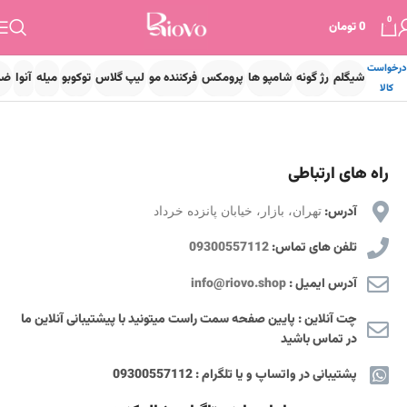
0
0
تومان
درخواست
شیگلم
رژ گونه
شامپو ها
پرومکس
فرکننده مو
لیپ گلاس
توکوبو
میله
آنوا
ضد
کالا
راه های ارتباطی
آدرس:
تهران، بازار،
خیابان پانزده خرداد
تلفن های تماس:
09300557112
آدرس ایمیل :
info@riovo.shop
چت آنلاین : پایین صفحه سمت راست میتونید با پیشتیبانی آنلاین ما
در تماس باشید
پشتیبانی در واتساپ و یا تلگرام : 09300557112