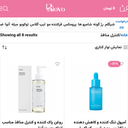
0
0
تومان
درخواست
شیگلم
رژ گونه
شامپو ها
پرومکس
فرکننده مو
لیپ گلاس
توکوبو
میله
آنوا
ضد
کالا
خانه
کنترل منافذ
Showing all 8 results
نمایش نوار کناری
-21%
آمپول تنگ کننده و کاهش دهنده
روغن پاک کننده و کنترل منافذ مناسب