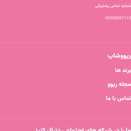
شماره تماس پشتیبانی
09300557112
ریووشاپ
برند ها
مجله ریوو
تماس با ما
ما را در شبکه های اجتماعی دنبال کنید.