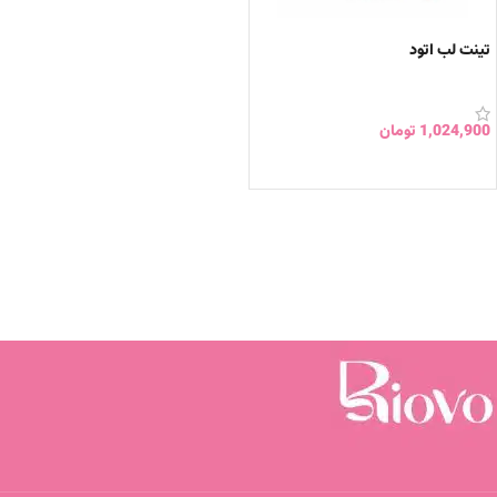
تینت لب اتود
1,024,900
تومان
انتخاب گزینه ها