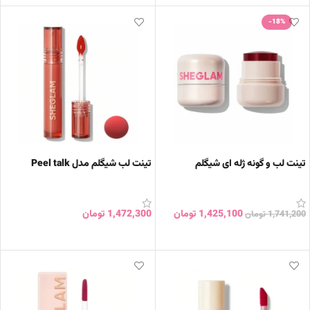
-18%
تینت لب و گونه ژله ای شیگلم
تینت لب شیگلم مدل Peel talk
1,425,100
تومان
1,472,300
تومان
1,741,200
تومان
انتخاب گزینه ها
انتخاب گزینه ها