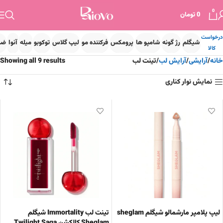
0
0
تومان
درخواست
شیگلم
رژ گونه
شامپو ها
پرومکس
فرکننده مو
لیپ گلاس
توکوبو
میله
آنوا
ضد
کالا
خانه
آرایشی
آرایش لب
تینت لب
Showing all 9 results
نمایش نوار کناری
لیپ پلامپر مارشمالو شیگلم sheglam
تینت لب Immortality شیگلم
Sheglam کالکشن Twilight Saga