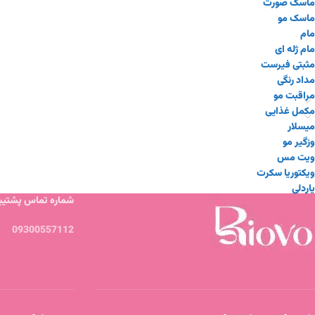
ماسک صورت
ماسک مو
مام
مام ژله ای
مثبتی فیرست
مداد رنگی
مراقبت مو
مکمل غذایی
میسلار
وزگیر مو
ویت مس
ویکتوریا سکرت
یاردلی
شماره تماس پشتیبا
09300557112