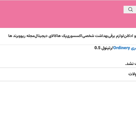
 ادکلن
لوازم برقی
بهداشت شخصی
اکسسوری
پک ها
کالای دیجیتال
مجله ریوو
برند ها
Ordine
رتینول 0.5
 نشد.