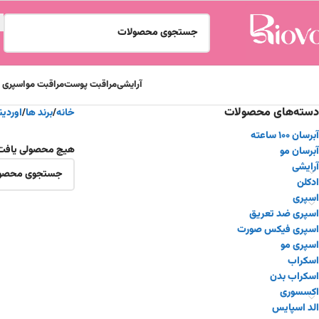
آرایشی
مراقبت پوست
مراقبت مو
اسپری و
دسته‌های محصولات
خانه
برند ها
اوردینری ry
آبرسان ۱۰۰ ساعته
هیچ محصولی یافت
آبرسان مو
آرایشی
ادکلن
اسپری
اسپری ضد تعریق
اسپری فیکس صورت
اسپری مو
اسکراب
اسکراب بدن
اکسسوری
الد اسپایس