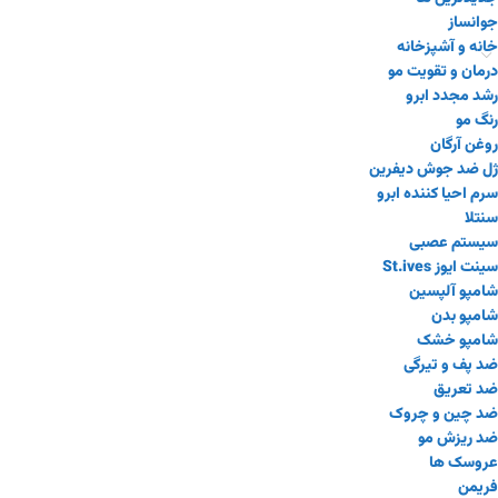
جوانساز
خانه و آشپزخانه
درمان و تقویت مو
رشد مجدد ابرو
رنگ مو
روغن آرگان
ژل ضد جوش دیفرین
سرم احیا کننده ابرو
سنتلا
سیستم عصبی
سینت ایوز St.ives
شامپو آلپسین
شامپو بدن
شامپو خشک
ضد پف و تیرگی
ضد تعریق
ضد چین و چروک
ضد ریزش مو
عروسک ها
فریمن