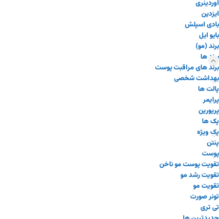
اوردینری
ایزدین
بادی اسپلش
بایو ایل
برند (مو)
برند ها
برند های مراقبت پوست
بهداشت شخصی
پالت ها
پرایمر
پریورین
پک ها
پک ویژه
پنتن
پوست
تقویت پوست مو ناخن
تقویت رشد مو
تقویت مو
تونر صورت
تی تری
جدیدترین ها