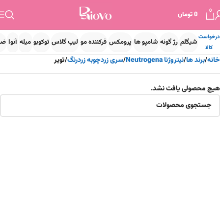
0
0
تومان
درخواست
شیگلم
رژ گونه
شامپو ها
پرومکس
فرکننده مو
لیپ گلاس
توکوبو
میله
آنوا
ضد
کالا
خانه
برند ها
نیتروژنا Neutrogena
سری زردچوبه زردرنگ
تویر
هیچ محصولی یافت نشد.