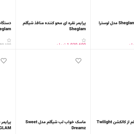
کالکشن شیگلم Sheglam مدل لوسترا
پرایمر نقره ای محو کننده منافذ شیگلم
دستگاه 
Sheglam
چرخش 
ان
1,930,600
تومان
80,100
خرید
افزودن به سبد خرید
انتخا
رژگونه مایع شیگلم از کالکشن Twilight
ماسک خواب لب شیگلم مدل Sweet
پرایمر 
Dreamz
SHEGLAM مدل grip