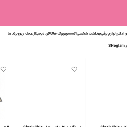
 ادکلن
لوازم برقی
بهداشت شخصی
اکسسوری
پک ها
کالای دیجیتال
مجله ریوو
برند ها
SH