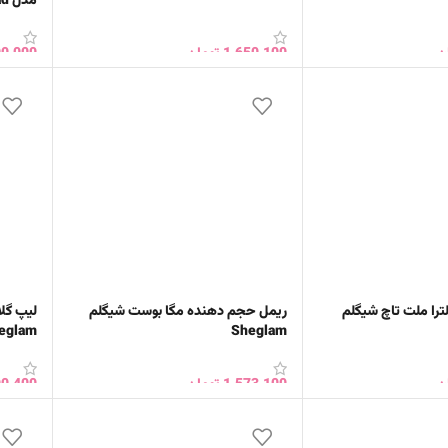
مدل Smooth Moves Dual-Head
ن
1,650,100
تومان
00,000
انتخاب گزینه ها
افزود
لترا ملت تاچ شیگلم
ریمل حجم دهنده مگا بوست شیگلم
لیپ گل
eglam
Sheglam
ن
1,573,100
تومان
90,400
خرید
افزودن به سبد خرید
انتخا