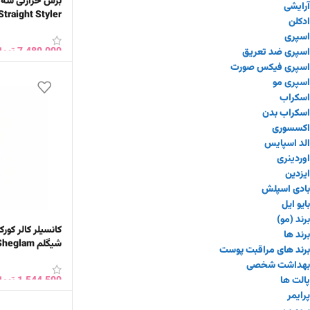
آرایشی
ادکلن
Sheglam سایز 25
اسپری
7,480,000
توما
اسپری ضد تعریق
اسپری فیکس صورت
افزودن به سبد 
اسپری مو
اسکراب
اسکراب بدن
اکسسوری
الد اسپایس
اوردینری
ایزدین
بادی اسپلش
بایو ایل
برند (مو)
کانسیلر کالر کورک
برند ها
شیگلم Sheglam
برند های مراقبت پوست
بهداشت شخصی
1,544,500
توما
پالت ها
پرایمر
انتخاب گزینه ها