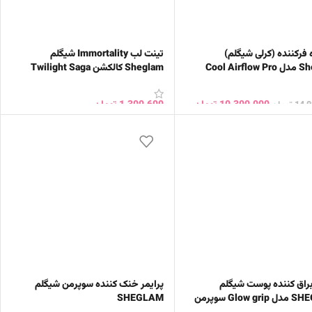
فرکننده (کرلی شیگلم)
تینت لب Immortality شیگلم
Sheglam مدل Cool Airflow Pro
Sheglam کالکشن Twilight Saga
اتومات
10,300,000
تومان
1,300,600
تومان
14,0
تومان
ب گزینه ها
انتخاب گزینه ها
براق کننده پوست شیگلم
پرایمر خنک کننده سوپرمن شیگلم
Glow  سوپرمن
SHEGLAM