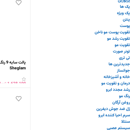
پریورین
پک ها
پک ویژه
پنتن
پوست
تقویت پوست مو ناخن
تقویت رشد مو
تقویت مو
تونر صورت
تی تری
پالت س
جدیدترین ها
Sheglam
جوانساز
خانه و آشپزخانه
درمان و تقویت مو
1,628,100
توما
رشد مجدد ابرو
افزودن به سبد 
رنگ مو
روغن آرگان
ژل ضد جوش دیفرین
سرم احیا کننده ابرو
سنتلا
سیستم عصبی