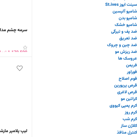
سینت ایوز St.ives
شامپو آلپسین
شامپو بدن
شامپو خشک
سرمه چشم مدادی شی
ضد پف و تیرگی
ضد تعریق
ضد چین و چروک
ضد ریزش مو
1,170,500
توما
عروسک ها
افزودن به سبد 
فریمن
فوراور
فوم اصلاح
قرص پریورین
قرص لاغری
کراتین مو
کرم پمپی کیووی
کرم روز
کرم شب
کلاژن ساز
لیپ پلامپر مارشمالو 
کنترل منافذ