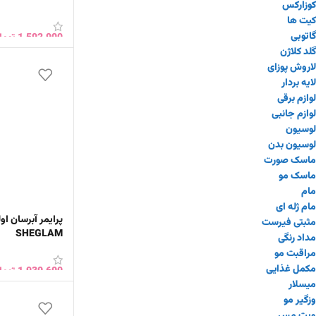
کوزارکس
کیت ها
گاتوبی
1,592,900
توما
گلد کلاژن
انتخاب گزینه ها
لاروش پوزای
لایه بردار
لوازم برقی
لوازم جانبی
لوسیون
لوسیون بدن
ماسک صورت
ماسک مو
مام
مام ژله ای
پرایمر آبرسان او
مثبتی فیرست
SHEGLAM
مداد رنگی
مراقبت مو
مکمل غذایی
1,930,600
توما
میسلار
افزودن به سبد 
وزگیر مو