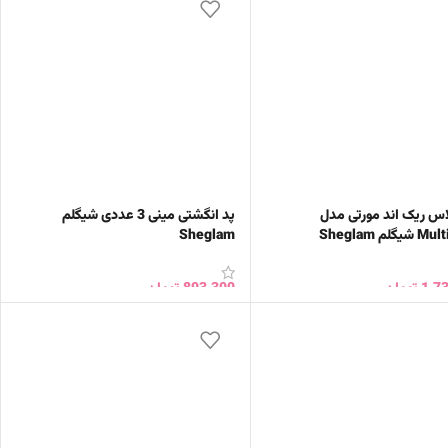
اس ریک اند مورتی مدل
پد انگشتی مینی 3 عددی شیگلم
گلم Sheglam
Sheglam
1,7
تومان
893,300
تومان
ب گزینه ها
افزودن به سبد خرید