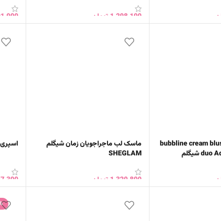
ن
1,298,100
تومان
01,900
خرید
انتخاب گزینه ها
افزود
ونه دو رنگ bubbline cream blush
ماسک لب ماجراجویان زمان شیگلم
اسپری گ
duo Adventure Time شیگلم
SHEGLAM
ن
1,320,800
تومان
67,300
خرید
افزودن به سبد خرید
انتخا
%