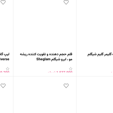
ایه 9 رنگ گلیمر گلیم شیگلم
قلم حجم دهنده و تقویت کننده ریشه
لیپ گل
مو ، ابرو شیگلم Sheglam
Multiverse شی
ن
1,537,900
تومان
39,200
خرید
انتخاب گزینه ها
انتخا