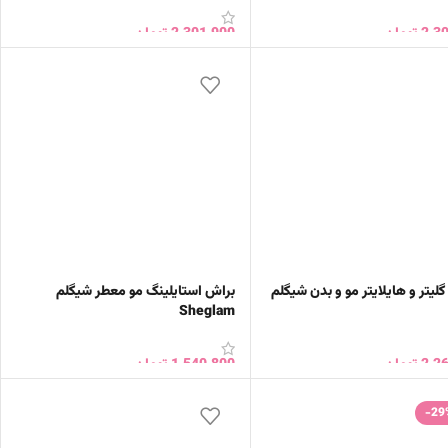
2,3
تومان
2,301,900
تومان
ن به سبد خرید
افزودن به سبد خرید
لیتر و هایلایتر مو و بدن شیگلم
براش استایلینگ مو معطر شیگلم
Sheglam
2,2
تومان
1,540,800
تومان
ب گزینه ها
افزودن به سبد خرید
-29