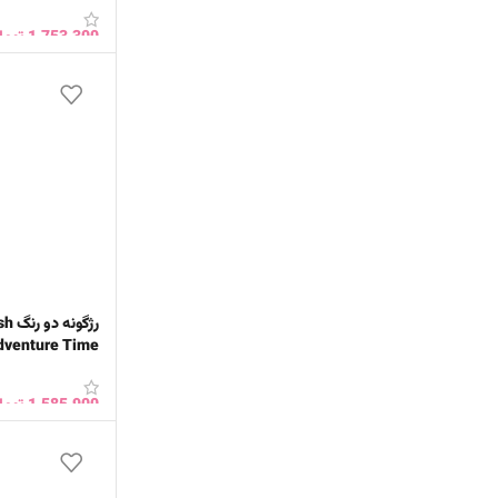
1,753,300
توما
افزودن به سبد 
رژگ
SHEGLAM
1,585,900
توما
افزودن به سبد 