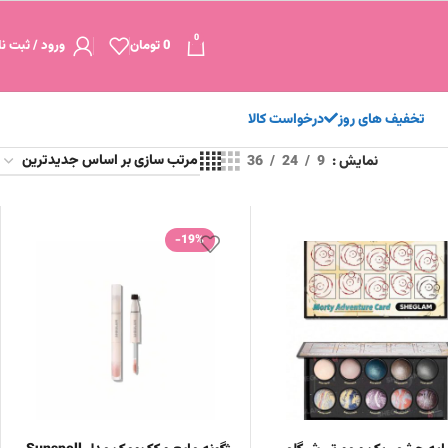
0
0
تومان
ورود / ثبت نا
تخفیف های روز
درخواست کالا
نمایش
9
24
36
-19%