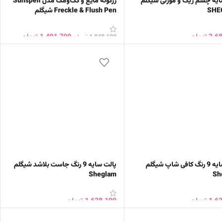
ایه چشم ریک و مورتی شیگلم
رژگونه مایع و کک‌ومک مدل Sunspell
SHE
Freckle & Flush Pen شیگلم
sheglam
2,6
تومان
1,491,700
تومان
1,848,100
تومان
ن به سبد خرید
انتخاب گزینه ها
پالت سایه 9 رنگ کافی شاپ شیگلم
پالت سایه 9 رنگ جاست بلاشد شیگلم
Sheglam
Sh
1,6
تومان
1,628,100
تومان
ن به سبد خرید
افزودن به سبد خرید