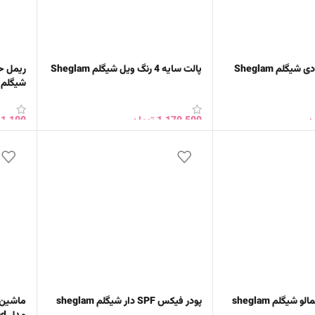
گلم Sheglam
پالت سایه 4 رنگ ویل شیگلم Sheglam
ریمل ح
شیگلم SHEGLAM
ن
1,170,500
تومان
11,100
خرید
افزودن به سبد خرید
افزود
شیگلم sheglam
پودر فیکس SPF دار شیگلم sheglam
ماشین 