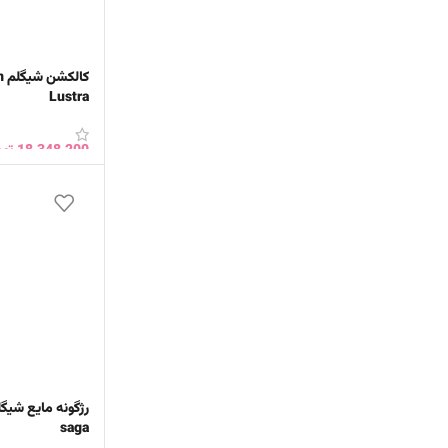
Lustra
18,348,200
توم
افزودن به سبد 
saga