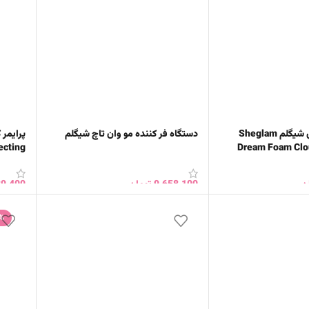
پرایمر فومی ابری شیگلم Sheglam
دستگاه فر کننده مو وان تاچ شیگلم
پرایمر 
ecting
GLAM
ن
9,658,100
تومان
89,400
خرید
انتخاب گزینه ها
افزود
%