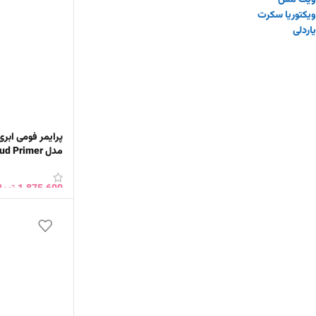
ویت مس
ویکتوریا سکرت
یاردلی
مدل Dream Foam Cloud Primer
1,875,600
توما
افزودن به سبد 