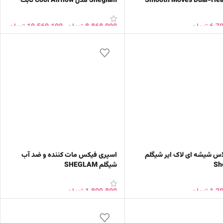
Sheglam مدل Cool Airflow ثابت
6,7
تومان
8,868,000
تومان
–
10,560,100
تومان
ن به سبد خرید
انتخاب گزینه ها
اس شیشه ای لاک ایر شیگلم
اسپری فیکس مات کننده و ضد آب
Sh
شیگلم SHEGLAM
1,2
تومان
1,800,800
تومان
ب گزینه ها
افزودن به سبد خرید