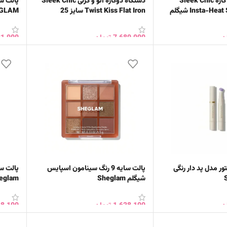
برس حرارتی سه کاره Sleek Chic
دستگاه دوکاره اتو و کرلی Sleek Chic
پالت س
Insta-Heat Straight Styler شیگلم
Twist Kiss Flat Iron سایز 25
GLAM
ن
7,680,000
تومان
81,900
خرید
افزودن به سبد خرید
افزود
تور مدل پد دار رنگی
پالت سایه 9 رنگ سینامون اسپایس
شیگلم Sheglam
eglam
ن
1,628,100
تومان
28,100
افزودن به سبد خرید
افزود