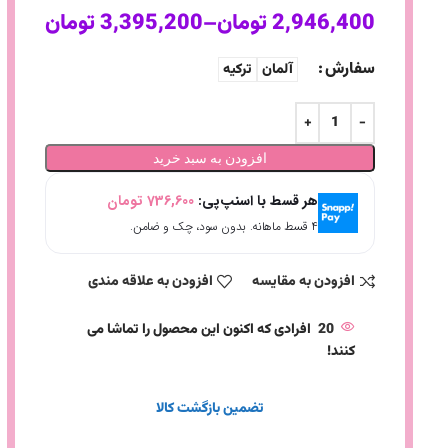
2,946,400
تومان
–
3,395,200
تومان
سفارش
آلمان
ترکیه
افزودن به سبد خرید
هر قسط با اسنپ‌پی:
736,600
تومان
۴ قسط ماهانه. بدون سود، چک و ضامن.
افزودن به مقایسه
افزودن به علاقه مندی
20
افرادی که اکنون این محصول را تماشا می
کنند!
تضمین بازگشت کالا