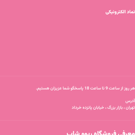
نماد الکترونیکی
هر روز از ساعت 9 تا ساعت 18 پاسخگو شما عزیزان هستیم.
آدرس
تهران ، بازار بزرگ ، خیابان پانزده خرداد
معرفی فروشگاه ریوو شاپ
فروشگاه ما جایی است که زیبایی و کیفیت در کنار هم جمع
شده‌اند. ما در ریوو شاپ با ارائه‌ی متنوع‌ترین و باکیفیت‌ترین
لوازم آرایشی از برندهای معتبر دنیا، تلاش می‌کنیم تا به شما
کمک کنیم در هر لحظه بدرخشید.