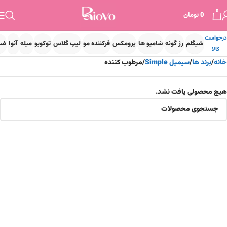
0
0
تومان
درخواست
شیگلم
رژ گونه
شامپو ها
پرومکس
فرکننده مو
لیپ گلاس
توکوبو
میله
آنوا
ضد
کالا
خانه
برند ها
سیمپل Simple
مرطوب کننده
هیچ محصولی یافت نشد.