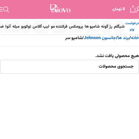
0
0
تومان
درخواست
شیگلم
رژ گونه
شامپو ها
پرومکس
فرکننده مو
لیپ گلاس
توکوبو
میله
آنوا
ضد
کالا
خانه
برند ها
جانسون Johnson
شامپو سر
هیچ محصولی یافت نشد.