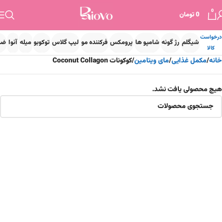
0
0
تومان
درخواست
شیگلم
رژ گونه
شامپو ها
پرومکس
فرکننده مو
لیپ گلاس
توکوبو
میله
آنوا
ضد
کالا
خانه
مکمل غذایی
مای ویتامین
کوکونات Coconut Collagon
هیچ محصولی یافت نشد.