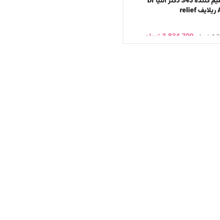
کرم ترمیم کننده 345 دکتر التیا Dr
re
3,834,700
تومان
4,
تومان
ن به سبد خرید