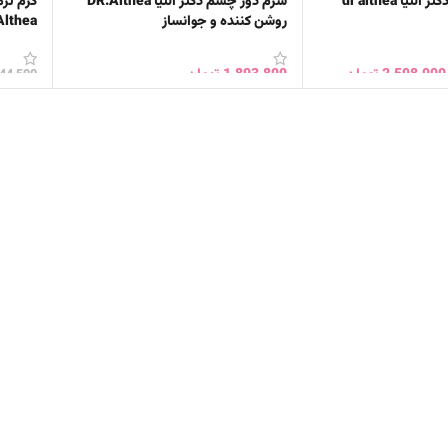
تیا dr althea
سرم دور چشم دکتر التیا DR.Althea
روشن کننده و جوانساز
Althea ریلایف lief
2,598,900
تومان
1,893,800
تومان
344,500
خرید
افزودن به سبد خرید
افزود