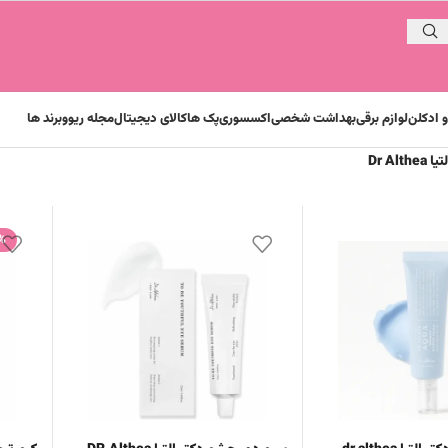
 ادکلن
لوازم برقی
بهداشت شخصی
اکسسوری
پک ها
کالای دیجیتال
مجله ریوو
برند ها
Dr Althe
%