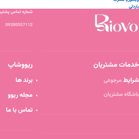
ویکتوریا سکرت
یاردلی
شماره تماس پشتیبا
09300557112
خدمات مشتریان
ریووشاپ
شرایط
برند ها
مرجوعی
باشگاه مشتریان
مجله ریوو
تماس با ما