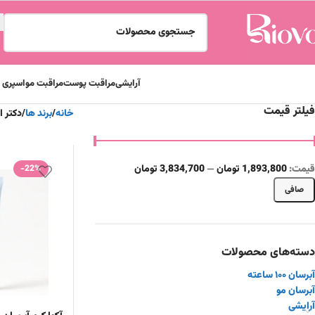
آرایشی
مراقبت پوست
مراقبت مو
اسپری و
فیلتر قیمت
خانه
برند ها
دکتر التیا a
قيمت:
1,893,800 تومان
—
3,834,700 تومان
-22%
صافی
دسته‌های محصولات
آبرسان ۱۰۰ ساعته
آبرسان مو
آرایشی