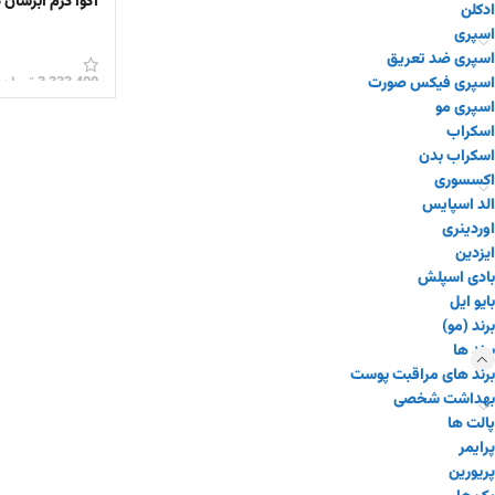
آکوا کرم آبرسان دکتر ال
ادکلن
اسپری
اسپری ضد تعریق
3,333,400
تومان
اسپری فیکس صورت
اسپری مو
افزودن به سبد 
اسکراب
اسکراب بدن
اکسسوری
الد اسپایس
اوردینری
ایزدین
بادی اسپلش
بایو ایل
برند (مو)
برند ها
برند های مراقبت پوست
بهداشت شخصی
پالت ها
پرایمر
پریورین