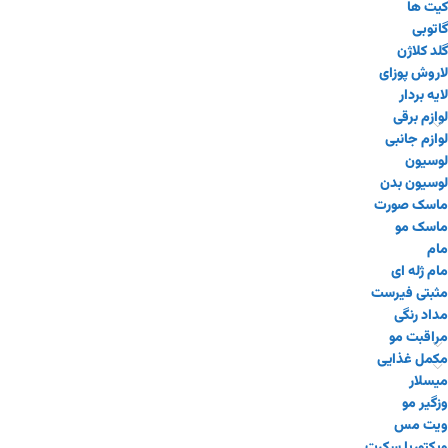
کیت ها
گاتوبی
گلد کلاژن
لاروش پوزای
لایه بردار
لوازم برقی
لوازم جانبی
لوسیون
لوسیون بدن
ماسک صورت
ماسک مو
مام
مام ژله ای
مثبتی فیرست
مداد رنگی
مراقبت مو
مکمل غذایی
میسلار
وزگیر مو
ویت مس