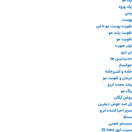
پک ها
پک ویژه
پنتن
پوست
تقویت پوست مو ناخن
تقویت رشد مو
تقویت مو
تونر صورت
تی تری
جدیدترین ها
جوانساز
خانه و آشپزخانه
درمان و تقویت مو
رشد مجدد ابرو
رنگ مو
روغن آرگان
ژل ضد جوش دیفرین
سرم احیا کننده ابرو
سنتلا
سیستم عصبی
سینت ایوز St.ives