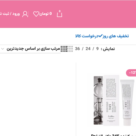
0
0
تومان
ورود / ثبت نا
تخفیف های روز
درخواست کالا
نمایش
9
24
36
-12