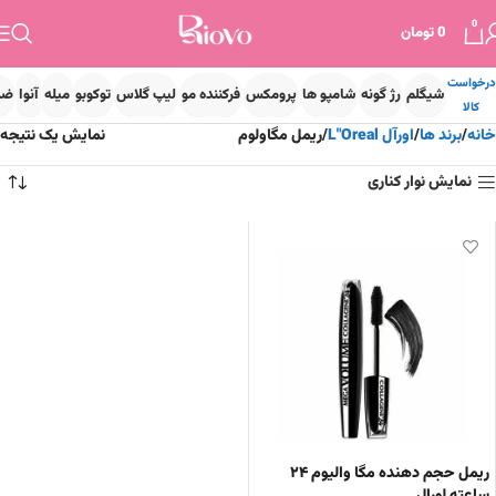
0
0
تومان
درخواست
شیگلم
رژ گونه
شامپو ها
پرومکس
فرکننده مو
لیپ گلاس
توکوبو
میله
آنوا
ضد
کالا
خانه
برند ها
اورآل L"Oreal
ریمل مگاولوم
نمایش یک نتیجه
نمایش نوار کناری
ریمل حجم دهنده مگا والیوم ۲۴
ساعته لورال