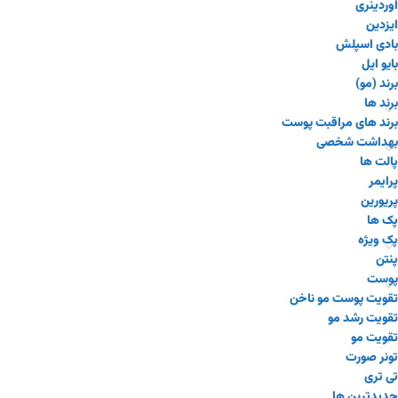
اوردینری
ایزدین
بادی اسپلش
بایو ایل
برند (مو)
برند ها
برند های مراقبت پوست
بهداشت شخصی
پالت ها
پرایمر
پریورین
پک ها
پک ویژه
پنتن
پوست
تقویت پوست مو ناخن
تقویت رشد مو
تقویت مو
تونر صورت
تی تری
جدیدترین ها