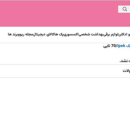
 ادکلن
لوازم برقی
بهداشت شخصی
اکسسوری
پک ها
کالای دیجیتال
مجله ریوو
برند ها
Ipek
70 تایی
 نشد.