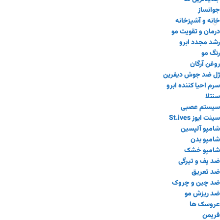
جوانساز
خانه و آشپزخانه
درمان و تقویت مو
رشد مجدد ابرو
رنگ مو
روغن آرگان
ژل ضد جوش دیفرین
سرم احیا کننده ابرو
سنتلا
سیستم عصبی
سینت ایوز St.ives
شامپو آلپسین
شامپو بدن
شامپو خشک
ضد پف و تیرگی
ضد تعریق
ضد چین و چروک
ضد ریزش مو
عروسک ها
فریمن