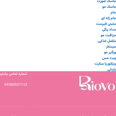
ماسک صورت
ماسک مو
مام
مام ژله ای
مثبتی فیرست
مداد رنگی
مراقبت مو
مکمل غذایی
میسلار
وزگیر مو
ویت مس
ویکتوریا سکرت
یاردلی
شماره تماس پشتیبا
09300557112