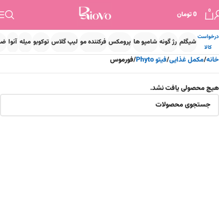
0
0
تومان
درخواست
شیگلم
رژ گونه
شامپو ها
پرومکس
فرکننده مو
لیپ گلاس
توکوبو
میله
آنوا
ضد
کالا
خانه
مکمل غذایی
فیتو Phyto
فورموس
هیچ محصولی یافت نشد.