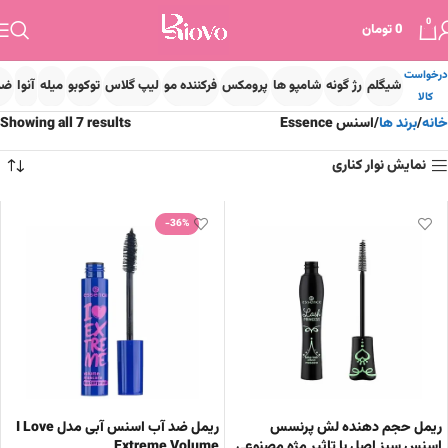
0
0
تومان
درخواست
شیگلم
رژ گونه
شامپو ها
پرومکس
فرکننده مو
لیپ گلاس
توکوبو
میله
آنوا
ضد
کالا
خانه
برند ها
اسنس Essence
Showing all 7 results
نمایش نوار کناری
-36%
ریمل حجم دهنده لش پرنسس
ریمل ضد آب اسنس آبی مدل I Love
اسنس سبز اصل با تاثیر مژه مصنوعی
Extreme Volume