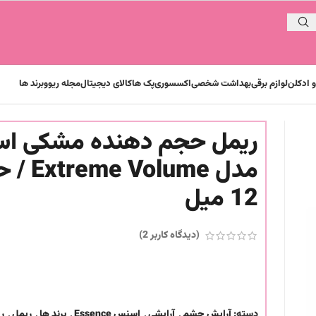
 ادکلن
لوازم برقی
بهداشت شخصی
اکسسوری
پک ها
کالای دیجیتال
مجله ریوو
برند ها
ریمل حجم دهنده مشکی ا
مدل  Volume
12 میل
(دیدگاه کاربر
2
)
دسته:
آرایش چشم
,
آرایشی
,
اسنس Essence
,
برند ها
,
ریمل
,
ر