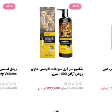
-43%
-37%
س هیر
شامپو سر فری سولفات لایتنس حاوی
روغن آرگان 1000 میل
e Crazy Volume
تومان
899,500
تومان
1,417,500
تومان
1,336,900
تو