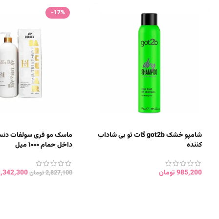
-17%
شامپو خشک got2b گات تو بی شاداب
ماسک مو فری سولفات دن
کننده
داخل حمام ۱۰۰۰ میل
985,200
تومان
2,342,300
2,827,100
تومان