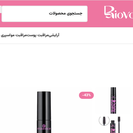
آرایشی
مراقبت پوست
مراقبت مو
اسپری و
خانه
آرایشی
آرایش چشم
ریمل چشم
ریمل حجم دهنده مشکی اسنس مدل Extreme Volume / حجم 12 میل
-43%