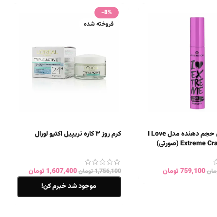
-8%
فروخته شده
ریمل اسنس حجم دهنده مدل I Love
کرم روز ۳ کاره تریپیل اکتیو لورال
Extrem (صورتی)
759,100
تومان
1,607,400
تومان
مان
1,756,100
تومان
موجود شد خبرم کن!