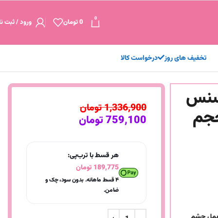
0
0
تومان
ورود / ثبت نا
تخفیف های روز
درخواست کالا
سنس
1,336,900
تومان
Extreme / حجم
759,100
تومان
هر قسط با ترب‌پی:
189,775
تومان
۴ قسط ماهانه. بدون سود، چک و
ضامن.
یمل چشم