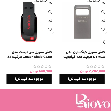
فروخته شده
فروخته شده
فلش مموری کینگستون مدل
فلش مموری سن دیسک مدل
DTMC3 ظرفیت 128 گیگابایت
Cruzer Blade CZ50 ظرفیت 32
گیگابایت
2,282,000
تومان
648,900
تومان
موجود شد خبرم کن!
موجود شد خبرم کن!