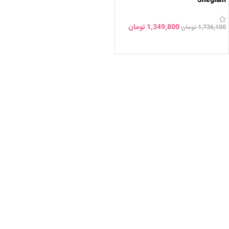
Sheglam
1,349,800
تومان
1,736,100
تومان
انتخاب گزینه ها