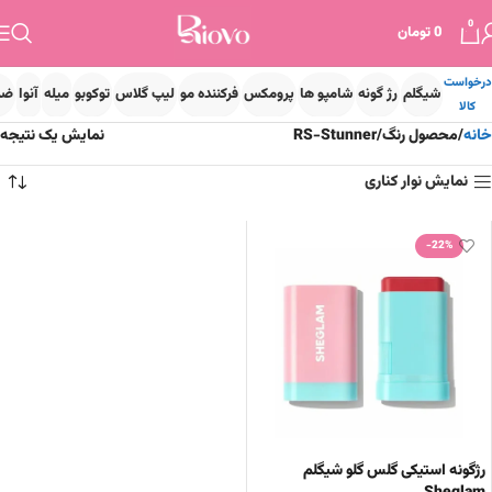
0
0
تومان
درخواست
شیگلم
رژ گونه
شامپو ها
پرومکس
فرکننده مو
لیپ گلاس
توکوبو
میله
آنوا
ضد
کالا
خانه
محصول رنگ
RS-Stunner
نمایش یک نتیجه
نمایش نوار کناری
-22%
رژگونه استیکی گلس گلو شیگلم