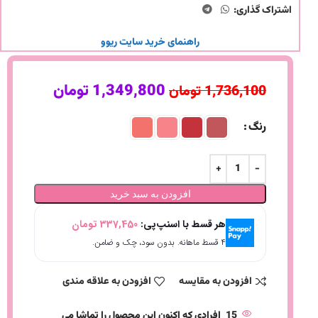
اشتراک گذاری:
راهنمای خرید سایت ریوو
1,349,800
تومان
1,736,100
تومان
رنگ
افزودن به سبد خرید
هر قسط با اسنپ‌پی:
337,450
تومان
۴ قسط ماهانه. بدون سود، چک و ضامن.
افزودن به مقایسه
افزودن به علاقه مندی
15
افرادی که اکنون این محصول را تماشا می