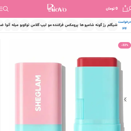
0
0
تومان
درخواست
شیگلم
رژ گونه
شامپو ها
پرومکس
فرکننده مو
لیپ گلاس
توکوبو
میله
آنوا
ضد
کالا
خانه
آرایشی
آرایش صورت
رژگونه
-22%