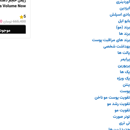
اوردینری
es Volume Now
ایزدین
بادی اسپلش
5
بایو ایل
00
665,400
تومان
برند (مو)
موجود 
برند ها
برند های مراقبت پوست
اطلاعات بیشتر
بهداشت شخصی
پالت ها
پرایمر
پریورین
پک ها
پک ویژه
پنتن
پوست
تقویت پوست مو ناخن
تقویت رشد مو
تقویت مو
تونر صورت
تی تری
جدیدترین ها