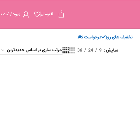
0
0
تومان
ورود / ثبت نا
تخفیف های روز
درخواست کالا
نمایش
9
24
36