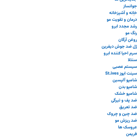
جوانساز
خانه و آشپزخانه
درمان و تقویت مو
رشد مجدد ابرو
رنگ مو
روغن آرگان
ژل ضد جوش دیفرین
سرم احیا کننده ابرو
سنتلا
سیستم عصبی
سینت ایوز St.ives
شامپو آلپسین
شامپو بدن
شامپو خشک
ضد پف و تیرگی
ضد تعریق
ضد چین و چروک
ضد ریزش مو
عروسک ها
فریمن