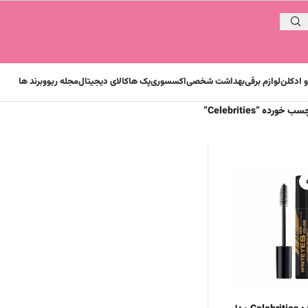
 ادکلن
لوازم برقی
بهداشت شخصی
اکسسوری
پک ها
کالای دیجیتال
مجله ریوو
برند ها
ده “Celebrities”