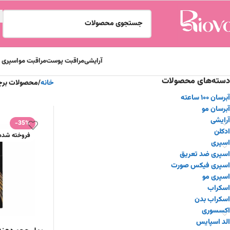
آرایشی
مراقبت پوست
مراقبت مو
اسپری و
دسته‌های محصولات
خانه
محصولات برچسب خور
آبرسان ۱۰۰ ساعته
آبرسان مو
آرایشی
-35%
ادکلن
فروخته شده
اسپری
اسپری ضد تعریق
اسپری فیکس صورت
اسپری مو
اسکراب
اسکراب بدن
اکسسوری
الد اسپایس