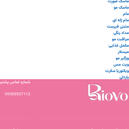
ماسک صورت
ماسک مو
مام
مام ژله ای
مثبتی فیرست
مداد رنگی
مراقبت مو
مکمل غذایی
میسلار
وزگیر مو
ویت مس
ویکتوریا سکرت
یاردلی
شماره تماس پشتیبا
09300557112