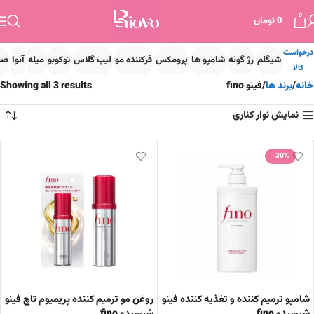
0
0
تومان
درخواست
شیگلم
رژ گونه
شامپو ها
پرومکس
فرکننده مو
لیپ گلاس
توکوبو
میله
آنوا
ضد
کالا
خانه
برند ها
فینو fino
Showing all 3 results
نمایش نوار کناری
-30%
شامپو ترمیم کننده و تغذیه کننده فینو
روغن مو ترمیم کننده پریمیوم تاچ فینو
شیسیدو fino
شیسیدو fino