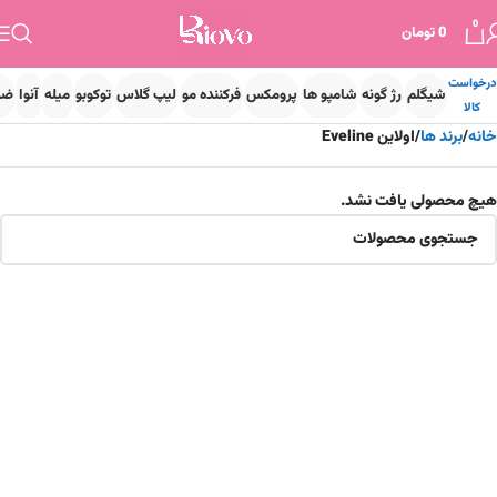
0
0
تومان
درخواست
شیگلم
رژ گونه
شامپو ها
پرومکس
فرکننده مو
لیپ گلاس
توکوبو
میله
آنوا
ضد
کالا
خانه
برند ها
اولاین Eveline
هیچ محصولی یافت نشد.