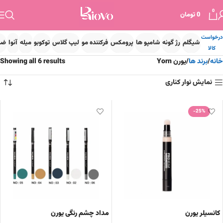
0
0
تومان
درخواست
شیگلم
رژ گونه
شامپو ها
پرومکس
فرکننده مو
لیپ گلاس
توکوبو
میله
آنوا
ضد
کالا
خانه
برند ها
یورن Yorn
Showing all 6 results
نمایش نوار کناری
-25%
کانسیلر یورن
مداد چشم رنگی یورن