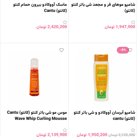
شامپو موهای فر و مجعد شی باتر کنتو
ماسک آووکادو بیرون حمام کنتو
(کانتو)
(کانتو) Cantu
1,947,900
تومان
2,420,200
تومان
افزودن به سبد خرید
افزودن به سبد خرید
-8%
شامپو آبرسان آووکادو و شی باتر کنتو
موس مو شی باتر کنتو (کانتو) Cantu
(کانتو) cantu
Wave Whip Curling Mousse
1,950,200
تومان
2,139,900
تومان
2,125,400
تومان