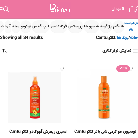
0
0
تومان
درخواست
شیگلم
رژ گونه
شامپو ها
پرومکس
فرکننده مو
لیپ گلاس
توکوبو
میله
آنوا
ضد
کالا
خانه
برند ها
کنتو Cantu
Showing all 34 results
نمایش نوار کناری
-17%
لوسیون مو کرمی شی باتر کنتو Cantu
اسپری ریفرش آووکادو کنتو Cantu