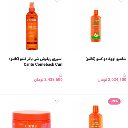
شامپو آووکادو کنتو (کانتو)
اسپری ریفرش شی باتر کنتو (کانتو)
Cantu Comeback Curl
2,024,100
تومان
2,438,600
تومان
افزودن به سبد خرید
افزودن به سبد خرید
-22%