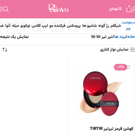
0
0
تومان
درخواست
شیگلم
رژ گونه
شامپو ها
پرومکس
فرکننده مو
لیپ گلاس
توکوبو
میله
آنوا
ضد
کالا
خانه
برند ها
تیر تیر tir tir
نمایش یک نتیجه
نمایش نوار کناری
-15%
کوشن قرمز تیرتیر TIRTIR