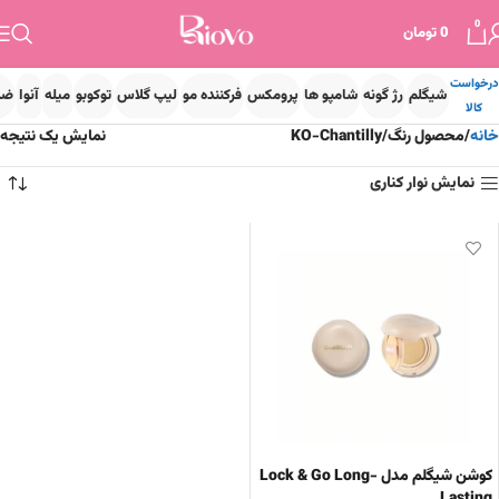
0
0
تومان
درخواست
شیگلم
رژ گونه
شامپو ها
پرومکس
فرکننده مو
لیپ گلاس
توکوبو
میله
آنوا
ضد
کالا
خانه
محصول رنگ
KO-Chantilly
نمایش یک نتیجه
نمایش نوار کناری
کوشن شیگلم مدل Lock & Go Long-
Lasting