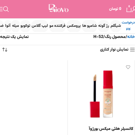
0
0
تومان
درخواست
شیگلم
رژ گونه
شامپو ها
پرومکس
فرکننده مو
لیپ گلاس
توکوبو
میله
آنوا
ضد
کالا
خانه
محصول رنگ
H-52
نمایش یک نتیجه
نمایش نوار کناری
کانسیلر هلثی میکس بورژوآ