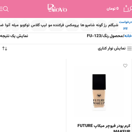
0
0
تومان
درخواست
شیگلم
رژ گونه
شامپو ها
پرومکس
فرکننده مو
لیپ گلاس
توکوبو
میله
آنوا
ضد
کالا
خانه
محصول رنگ
FU-123
نمایش یک نتیجه
نمایش نوار کناری
کرم پودر فیوچر میکاپ FUTURE
MAKEUP