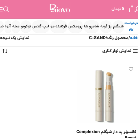
0
0
تومان
درخواست
شیگلم
رژ گونه
شامپو ها
پرومکس
فرکننده مو
لیپ گلاس
توکوبو
میله
آنوا
ضد
کالا
خانه
محصول رنگ
C-SAND
نمایش یک نتیجه
نمایش نوار کناری
کانسیلر پد دار شیگلم Complexion