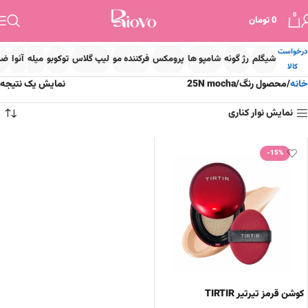
0
0
تومان
درخواست
شیگلم
رژ گونه
شامپو ها
پرومکس
فرکننده مو
لیپ گلاس
توکوبو
میله
آنوا
ضد
کالا
خانه
محصول رنگ
25N mocha
نمایش یک نتیجه
نمایش نوار کناری
-15%
کوشن قرمز تیرتیر TIRTIR