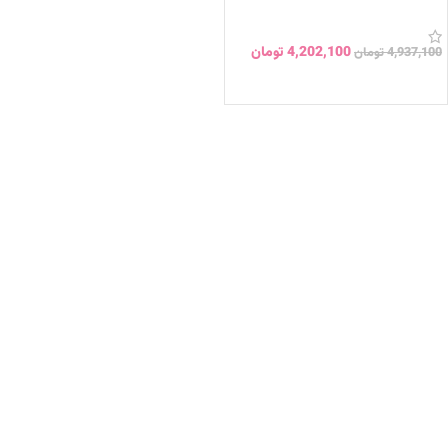
4,202,100
تومان
4,937,100
تومان
انتخاب گزینه ها