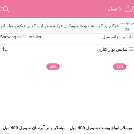
0
0
تومان
درخواست
شیگلم
رژ گونه
شامپو ها
پرومکس
فرکننده مو
لیپ گلاس
توکوبو
میله
آنوا
کالا
خانه
برندها
سیمپل
Showing all 11 results
نمایش نوار کناری
-25%
-25%
میسلار انواع پوست سیمپل 400 میل
میسلار واتر آبرسان سیمپل 400 میل