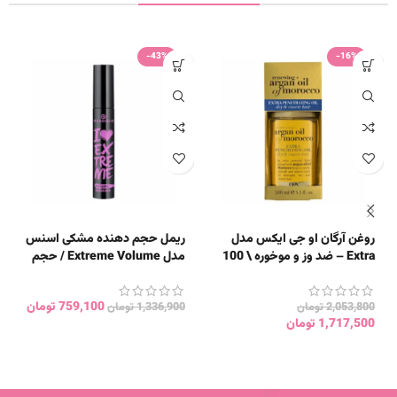
-43%
-16%
روغن آرگان او جی ایکس مدل
ریمل حجم دهنده مشکی اسنس
Extra – ضد وز و موخوره \ 100
مدل Extreme Volume / حجم
میل
12 میل
759,100
تومان
2,053,800
تومان
1,336,900
تومان
1,717,500
تومان