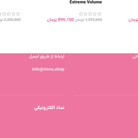
Extreme Volume
ومان
896,100
تومان
1,393,600
تومان
2,355,800
تو
نی
ارتباط از طریق ایمیل
info@riovo.shop
نماد الکترونیکی