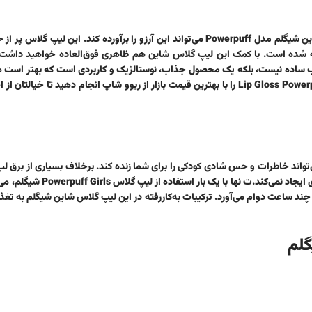
گلم مدل Powerpuff
می‌تواند این آرزو را برآورده کند. این لیپ گلاس پر ا
که با همکاری شیگلم و مجموعه محبوب Powerpuff Girls عرضه شده است. با کمک این لیپ گلاس شاین هم ظاهری فوق‌العاده خوا
 لب ساده نیست، بلکه یک محصول جذاب، نوستالژیک و کاربردی است که بهتر است ه
را با بهترین قیمت بازار از ریوو شاپ انجام دهید تا خیالتان از 
‌تواند خاطرات و حس شادی کودکی را برای شما زنده کند. برخلاف بسیاری از برق لب
د نمی‌کند.ت نها با یک بار استفاده از
لیپ گلاس Powerpuff Girls شیگلم
، می
 چند ساعت دوام می‌آورد. ترکیبات به‌کاررفته در این لیپ گلاس شاین شیگلم به تغذ