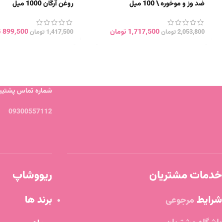
ضد وز و موخوره \ 100 میل
روغن آرگان 1000 میل
1,717,500
تومان
899,500
ت
2,053,800
تومان
1,417,500
تومان
شماره تماس پشتیبا
09300557112
خدمات مشتریان
ریووشاپ
شرایط
برند ها
مرجوعی