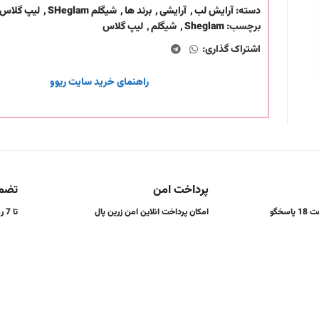
دسته:
آرایش لب
,
آرایشی
,
برند ها
,
شیگلم SHeglam
,
لیپ گلاس
برچسب:
Sheglam
,
شیگلم
,
لیپ گلاس
اشتراک گذاری:
راهنمای خرید سایت ریوو
پرداخت امن
تضمی
هر روز از ساعت 9 تا ساعت 18 پاسخگو
امکان پرداخت انلاین امن زرین پال
تا 7 روز تضمین بازگشت کالا