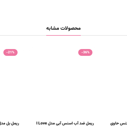
محصولات مشابه
-21%
-36%
تنس حاوی
ریمل ضد آب اسنس آبی مدل I Love
ریمل بل مد