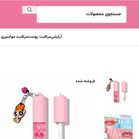
آرایشی
مراقبت پوست
مراقبت مو
اسپری و
خانه
آرایشی
آرایش لب
لیپ گلاس
لیپ گلاس شاین پاور پاف شیگلم Sheglam
فروخته شده