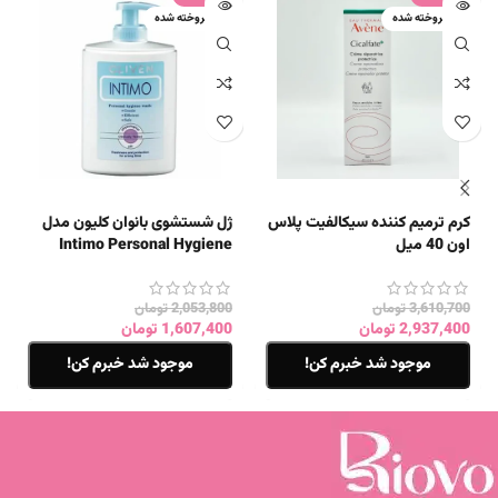
فروخته شده
فروخته شده
کرم ترمیم کننده سیکالفیت پلاس
ژل شستشوی بانوان کلیون مدل
اون 40 میل
Intimo Personal Hygiene
Wash حجم 300 میل
3,610,700
تومان
2,053,800
تومان
2,937,400
تومان
1,607,400
تومان
موجود شد خبرم کن!
موجود شد خبرم کن!