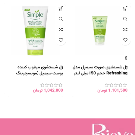
ژل شستشوی صورت سیمپل مدل
ژل شستشوی مرطوب کننده
Refreshing حجم 150میلی لیتر
پوست سیمپل (مویسچرینگ
حجم ۱۵۰m)
1,101,500
تومان
1,042,000
تومان