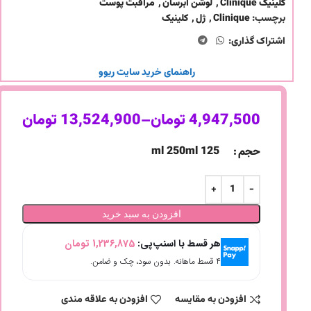
کلینیک Clinique
,
لوشن آبرسان
,
مراقبت پوست
برچسب:
Clinique
,
ژل
,
کلینیک
اشتراک گذاری:
راهنمای خرید سایت ریوو
4,947,500
تومان
–
13,524,900
تومان
250 ml
125 ml
حجم
افزودن به سبد خرید
هر قسط با اسنپ‌پی:
1,236,875
تومان
۴ قسط ماهانه. بدون سود، چک و ضامن.
افزودن به مقایسه
افزودن به علاقه مندی