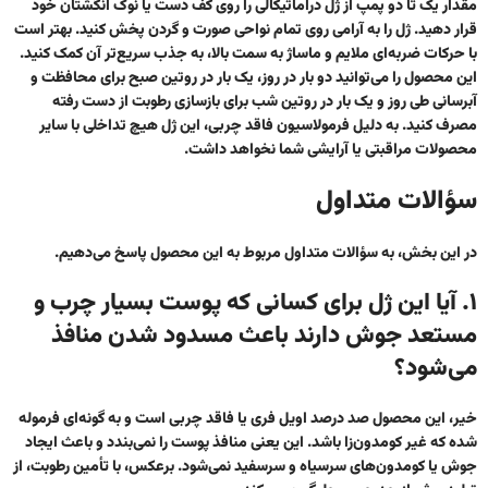
مقدار یک تا دو پمپ از ژل دراماتیکالی را روی کف دست یا نوک انگشتان خود
قرار دهید. ژل را به آرامی روی تمام نواحی صورت و گردن پخش کنید. بهتر است
با حرکات ضربه‌ای ملایم و ماساژ به سمت بالا، به جذب سریع‌تر آن کمک کنید.
این محصول را می‌توانید دو بار در روز، یک بار در روتین صبح برای محافظت و
آبرسانی طی روز و یک بار در روتین شب برای بازسازی رطوبت از دست‌ رفته
مصرف کنید. به دلیل فرمولاسیون فاقد چربی، این ژل هیچ تداخلی با سایر
محصولات مراقبتی یا آرایشی شما نخواهد داشت.
سؤالات متداول
در این بخش، به سؤالات متداول مربوط به این محصول پاسخ می‌دهیم.
۱. آیا این ژل برای کسانی که پوست بسیار چرب و
مستعد جوش دارند باعث مسدود شدن منافذ
می‌شود؟
خیر، این محصول صد درصد اویل فری یا فاقد چربی است و به گونه‌ای فرموله
شده که غیر کومدون‌زا باشد. این یعنی منافذ پوست را نمی‌بندد و باعث ایجاد
جوش یا کومدون‌های سرسیاه و سرسفید نمی‌شود. برعکس، با تأمین رطوبت، از