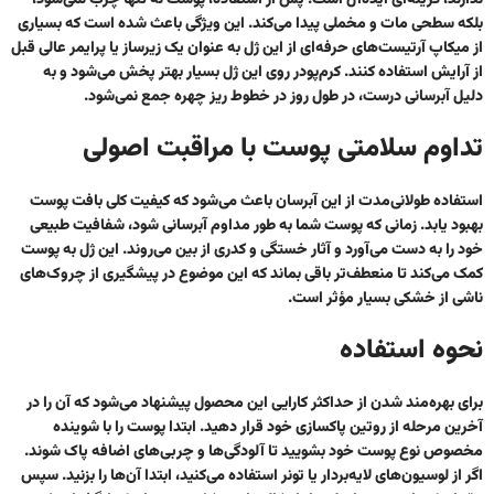
ندارند، گزینه‌ای ایده‌آل است. پس از استفاده، پوست نه تنها چرب نمی‌شود،
بلکه سطحی مات و مخملی پیدا می‌کند. این ویژگی باعث شده است که بسیاری
از میکاپ آرتیست‌های حرفه‌ای از این ژل به عنوان یک زیرساز یا پرایمر عالی قبل
از آرایش استفاده کنند. کرم‌پودر روی این ژل بسیار بهتر پخش می‌شود و به
دلیل آبرسانی درست، در طول روز در خطوط ریز چهره جمع نمی‌شود.
تداوم سلامتی پوست با مراقبت اصولی
استفاده طولانی‌مدت از این آبرسان باعث می‌شود که کیفیت کلی بافت پوست
بهبود یابد. زمانی که پوست شما به طور مداوم آبرسانی شود، شفافیت طبیعی
خود را به دست می‌آورد و آثار خستگی و کدری از بین می‌روند. این ژل به پوست
کمک می‌کند تا منعطف‌تر باقی بماند که این موضوع در پیشگیری از چروک‌های
ناشی از خشکی بسیار مؤثر است.
نحوه استفاده
برای بهره‌مند شدن از حداکثر کارایی این محصول پیشنهاد می‌شود که آن را در
آخرین مرحله از روتین پاکسازی خود قرار دهید. ابتدا پوست را با شوینده
مخصوص نوع پوست خود بشویید تا آلودگی‌ها و چربی‌های اضافه پاک شوند.
اگر از لوسیون‌های لایه‌بردار یا تونر استفاده می‌کنید، ابتدا آن‌ها را بزنید. سپس