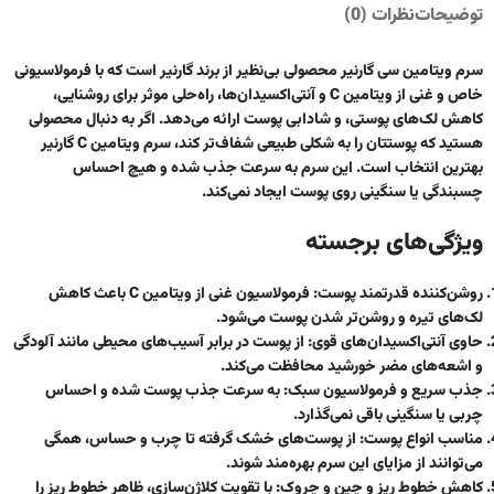
توضیحات
نظرات (0)
سرم ویتامین سی گارنیر محصولی بی‌نظیر از برند گارنیر است که با فرمولاسیونی
خاص و غنی از ویتامین C و آنتی‌اکسیدان‌ها، راه‌حلی موثر برای روشنایی،
کاهش لک‌های پوستی، و شادابی پوست ارائه می‌دهد. اگر به دنبال محصولی
هستید که پوستتان را به شکلی طبیعی شفاف‌تر کند، سرم ویتامین C گارنیر
بهترین انتخاب است. این سرم به سرعت جذب شده و هیچ احساس
چسبندگی یا سنگینی روی پوست ایجاد نمی‌کند.
ویژگی‌های برجسته
روشن‌کننده قدرتمند پوست:
فرمولاسیون غنی از ویتامین C باعث کاهش
لک‌های تیره و روشن‌تر شدن پوست می‌شود.
حاوی آنتی‌اکسیدان‌های قوی:
از پوست در برابر آسیب‌های محیطی مانند آلودگی
و اشعه‌های مضر خورشید محافظت می‌کند.
جذب سریع و فرمولاسیون سبک:
به سرعت جذب پوست شده و احساس
چربی یا سنگینی باقی نمی‌گذارد.
مناسب انواع پوست:
از پوست‌های خشک گرفته تا چرب و حساس، همگی
می‌توانند از مزایای این سرم بهره‌مند شوند.
کاهش خطوط ریز و چین و چروک:
با تقویت کلاژن‌سازی، ظاهر خطوط ریز را