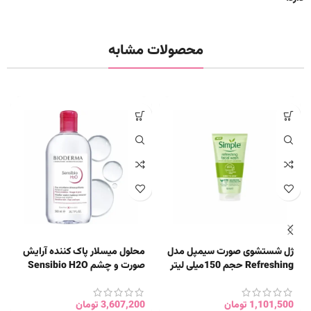
محصولات مشابه
ژل شستشوی صورت سیمپل مدل
محلول میسلار پاک کننده آرایش
Refreshing حجم 150میلی لیتر
صورت و چشم Sensibio H2O
بایودرما 500 میل
1,101,500
تومان
3,607,200
تومان