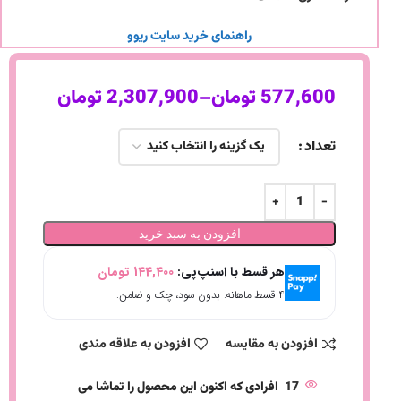
راهنمای خرید سایت ریوو
577,600
تومان
–
2,307,900
تومان
تعداد
افزودن به سبد خرید
هر قسط با اسنپ‌پی:
144,400
تومان
۴ قسط ماهانه. بدون سود، چک و ضامن.
افزودن به مقایسه
افزودن به علاقه مندی
17
افرادی که اکنون این محصول را تماشا می