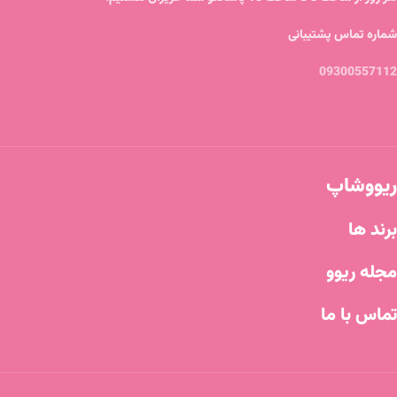
شماره تماس پشتیبانی
09300557112
ریووشاپ
برند ها
مجله ریوو
تماس با ما