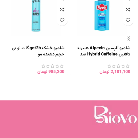
شامپو آلپسین Alpecin هیبرید
شامپو خشک got2b گات تو بی
کافئین Hybrid Caffeine ضد
حجم دهنده مو
ریزش و آبرسان اصل
2,101,100
تومان
985,200
تومان