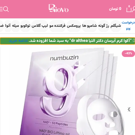
0
0
تومان
درخواست
شیگلم
رژ گونه
شامپو ها
پرومکس
فرکننده مو
لیپ گلاس
توکوبو
میله
آنوا
ضد
کالا
خانه
پوست
مراقبت پوست
“آکوا کرم آبرسان دکتر التیا dr althea” به سبد شما افزوده شد.
ادامه خرید
-43%