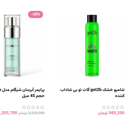
-20%
شامپو خشک got2b گات تو بی شاداب
پرا
کننده
حجم 45 میل
985,200
تومان
2,355,700
2,929,900
تومان