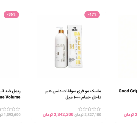
-36%
-17%
یمر آبرسان شیگلم مدل Good Grip
ماسک مو فری سولفات دنس هیر
داخل حمام ۱۰۰۰ میل
me Volume
تومان
2,342,300
تومان
2,827,100
تومان
1,393,600
تو