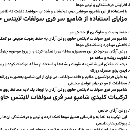
افزایش درخشندگی و نرمی موها
با استفاده از این شامپو، موهایی نرم، درخشان و شاداب خواهید داشت که ظاهری
مزایای استفاده از شامپو سر فری سولفات لایتنس ح
حفظ رطوبت و جلوگیری از خشکی مو
شامپو سر فری سولفات لایتنس حاوی روغن آرگان به حفظ رطوبت طبیعی مو کمک ک
کاهش موخوره و شکنندگی موها
روغن آرگان موجود در این محصول، ساقه مو را تغذیه کرده و از بروز موخوره جلوگی
تقویت ریشه و ساقه مو
ترکیبات مغذی این شامپو به تقویت ریشه‌ها و استحکام ساقه مو کمک کرده و ری
ایمن برای مصرف روزانه
به دلیل فرمولاسیون ملایم و فاقد سولفات، می‌توان از این شامپو به‌صورت روزانه 
محافظت از مو در برابر عوامل محیطی
شامپو سر فری سولفات لایتنس حاوی روغن آرگان با ایجاد یک لایه محافظ روی موه
ترکیبات کلیدی شامپو سر فری سولفات لایتنس حاوی
روغن آرگان خالص
این ترکیب به تغذیه و آبرسانی عمیق موها کمک کرده و نرمی و درخشندگی آن‌ها ر
پروتئین‌های طبیعی
پروتئین‌ها باعث تقویت ساختار مو شده و به ترمیم موهای آسیب‌دیده کمک می‌کن