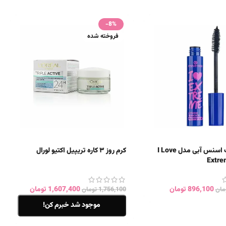
-8%
فروخته شده
ریمل ضد آب اسنس آبی مدل I Love
کرم روز ۳ کاره تریپیل اکتیو لورال
Extre
896,100
تومان
1,607,400
تومان
مان
1,756,100
تومان
موجود شد خبرم کن!