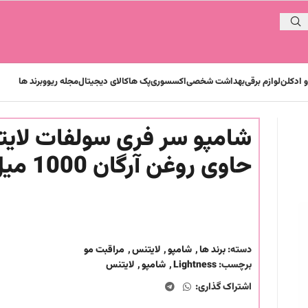
 ادکلن
لوازم برقی
بهداشت شخصی
اکسسوری
پک ها
کالای دیجیتال
مجله ریوو
برند ها
شامپو سر فری سولفات لای
حاوی روغن آرگان 1000 میل
دسته:
برند ها
,
شامپو
,
لایتنس
,
مراقبت مو
برچسب:
Lightness
,
شامپو
,
لایتنس
اشتراک گذاری: