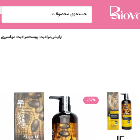
آرایشی
مراقبت پوست
مراقبت مو
اسپری و
خانه
مراقبت مو
شامپو
شامپو سر فری سولفات لایتنس حاوی روغن آرگان 1000 میل
-37%