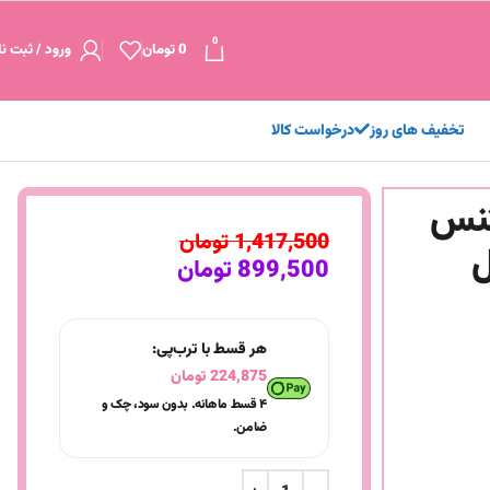
0
0
تومان
ورود / ثبت نا
تخفیف های روز
درخواست کالا
تنس
1,417,500
تومان
899,500
تومان
هر قسط با ترب‌پی:
224,875
تومان
۴ قسط ماهانه. بدون سود، چک و
ضامن.