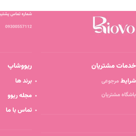
شماره تماس پشتیبا
09300557112
خدمات مشتریان
ریووشاپ
شرایط
برند ها
مرجوعی
باشگاه مشتریان
مجله ریوو
تماس با ما