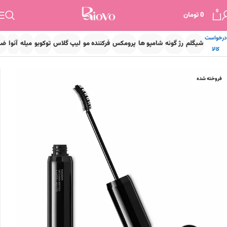
0
0
تومان
درخواست
شیگلم
رژ گونه
شامپو ها
پرومکس
فرکننده مو
لیپ گلاس
توکوبو
میله
آنوا
ضد
کالا
خانه
آرایشی
آرایش چشم
ریمل چشم
فروخته شده