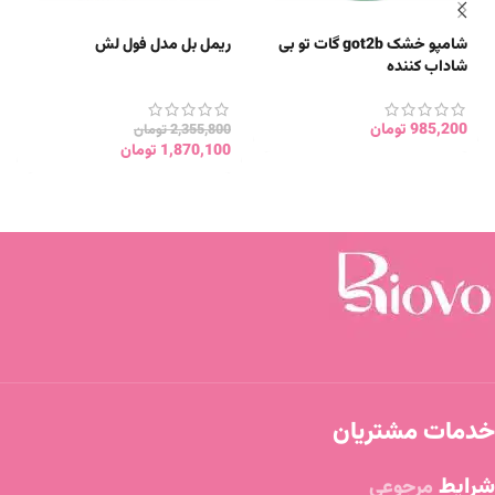
شامپو خشک got2b گات تو بی
ریمل بل مدل فول لش
شاداب کننده
985,200
تومان
2,355,800
تومان
1,870,100
تومان
خدمات مشتریان
شرایط
مرجوعی