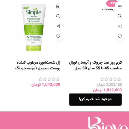
-19%
فروخته شده
کرم روز ضد چروک و آبرسان لورال
ژل شستشوی مرطوب کننده
مناسب 45 تا 55 سال 50 میل
پوست سیمپل (مویسچرینگ
حجم ۱۵۰m)
1,042,000
تومان
2,232,100
تومان
1,812,600
تومان
موجود شد خبرم کن!