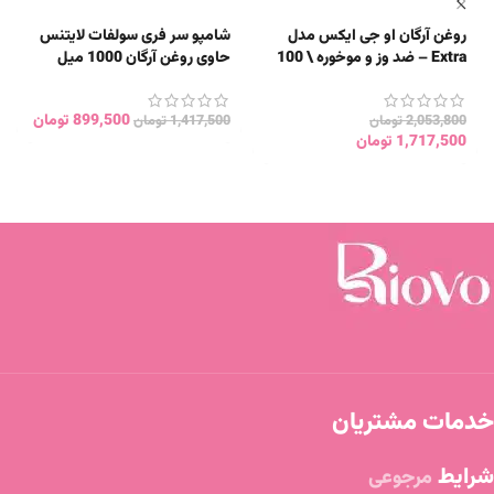
روغن آرگان او جی ایکس مدل
شامپو سر فری سولفات لایتنس
Extra – ضد وز و موخوره \ 100
حاوی روغن آرگان 1000 میل
میل
899,500
تومان
2,053,800
تومان
1,417,500
تومان
1,717,500
تومان
خدمات مشتریان
شرایط
مرجوعی