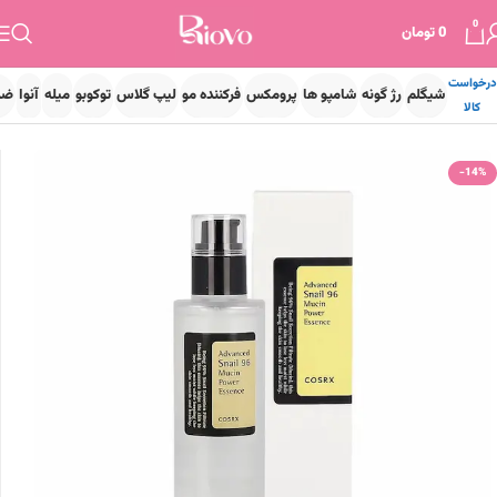
0
0
تومان
درخواست
شیگلم
رژ گونه
شامپو ها
پرومکس
فرکننده مو
لیپ گلاس
توکوبو
میله
آنوا
ضد
کالا
خانه
پوست
مراقبت پوست
آبرسان
-14%